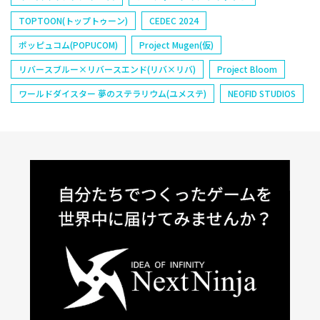
TOPTOON(トップトゥーン)
CEDEC 2024
ポッピュコム(POPUCOM)
Project Mugen(仮)
リバースブルー×リバースエンド(リバ×リバ)
Project Bloom
ワールドダイスター 夢のステラリウム(ユメステ)
NEOFID STUDIOS