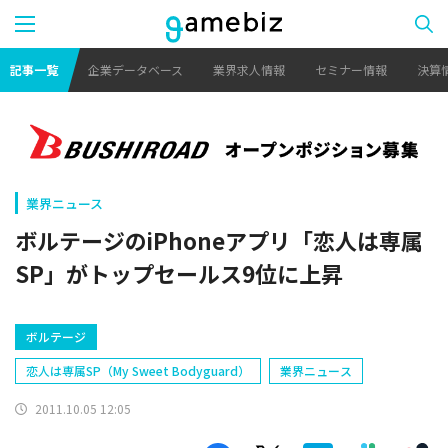
記事一覧
企業データベース
業界求人情報
セミナー情報
決算
業界ニュース
ボルテージのiPhoneアプリ「恋人は専属
SP」がトップセールス9位に上昇
ボルテージ
恋人は専属SP（My Sweet Bodyguard）
業界ニュース
2011.10.05 12:05