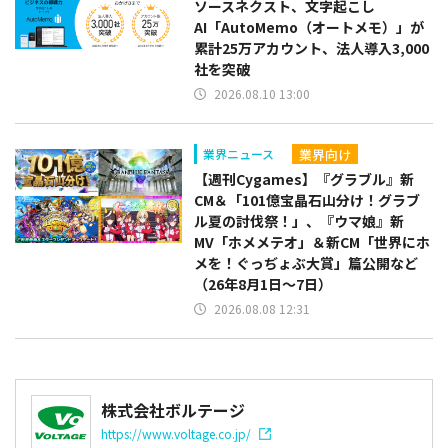
ソースネクスト、文字起こし
AI「AutoMemo（オートメモ）」が
累計25万アカウント、法人導入3,000
社を突破
2026.08.10 13:00
業界向け
業界ニュース
【週刊Cygames】『グラブル』新
CM＆「101億宝晶石山分け！グラブ
ル夏の討伐祭！」、『ウマ娘』新
MV「ホメメテオ」＆新CM「世界にホ
メを！ぐっぢょぶ大賞」篇公開など
（26年8月1日～7日）
2026.08.08 12:31
株式会社ボルテージ
https://www.voltage.co.jp/