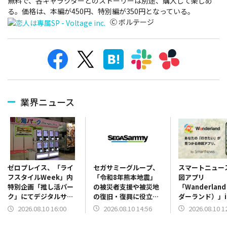
無料で、各キャラクターとのストーリーは別途、購入して楽しめ
る。価格は、本編が450円、特別編が350円となっている。
Ⓒ ボルテージ
業界ニュース
セガサミーグループ、
スマートニュー
ゼロプレイス、「ライ
「令和8年熊本地震」
図アプリ
フスタイルWeek」内
の被災者支援や被災地
「Wanderlan
特別企画「推し活パー
の復旧・復興に役立て
ダーランド）」i
ク」にてデジタルサイ
てもらうためグループ
をリリース…AI
ネージ搭載ガチャマシ
2026.08.10 14:56
2026.08.10 1
2026.08.10 16:00
として総額1000万円を
し新領域のプロ
ンを活用した展示会回
寄付
展開へ
遊施策を実施