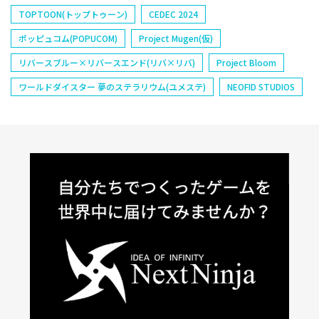
TOPTOON(トップトゥーン)
CEDEC 2024
ポッピュコム(POPUCOM)
Project Mugen(仮)
リバースブルー×リバースエンド(リバ×リバ)
Project Bloom
ワールドダイスター 夢のステラリウム(ユメステ)
NEOFID STUDIOS