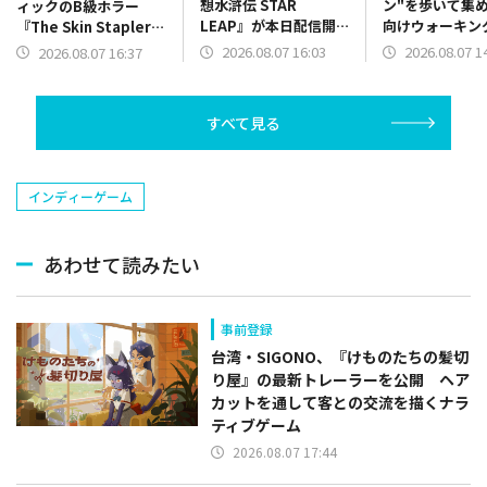
想水滸伝 STAR
ン"を歩いて集
ィックのB級ホラー
LEAP』が本日配信開
向けウォーキン
『The Skin Stapler』
始…近日実装予定の初
リ「しずおかイ
を配信開始！
2026.08.07 16:03
2026.08.07 1
2026.08.07 16:37
回ゲームイベント情報
ウォーク」をリ
も解禁
すべて見る
インディーゲーム
あわせて読みたい
事前登録
台湾・SIGONO、『けものたちの髪切
り屋』の最新トレーラーを公開 ヘア
カットを通して客との交流を描くナラ
ティブゲーム
2026.08.07 17:44