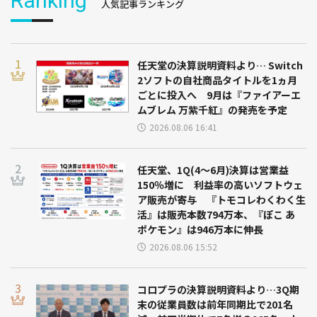
Ranking
人気記事ランキング
任天堂の決算説明資料より… Switch
2ソフトの自社商品タイトルを1ヵ月
ごとに投入へ 9月は『ファイアーエ
ムブレム 万紫千紅』の発売を予定
2026.08.06 16:41
任天堂、1Q(4～6月)決算は営業益
150％増に 利益率の高いソフトウェ
ア販売が寄与 『トモコレわくわく生
活』は販売本数794万本、『ぽこ あ
ポケモン』は946万本に伸長
2026.08.06 15:52
コロプラの決算説明資料より…3Q期
末の従業員数は前年同期比で201名