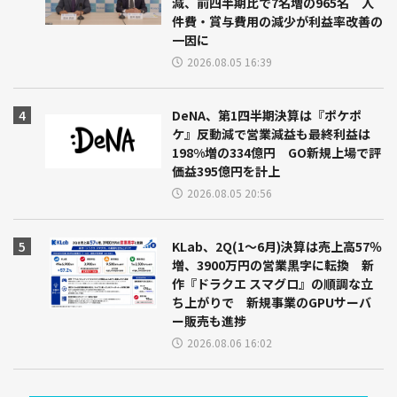
減、前四半期比で7名増の965名 人
件費・賞与費用の減少が利益率改善の
一因に
2026.08.05 16:39
DeNA、第1四半期決算は『ポケポ
ケ』反動減で営業減益も最終利益は
198%増の334億円 GO新規上場で評
価益395億円を計上
2026.08.05 20:56
KLab、2Q(1～6月)決算は売上高57％
増、3900万円の営業黒字に転換 新
作『ドラクエ スマグロ』の順調な立
ち上がりで 新規事業のGPUサーバ
ー販売も進捗
2026.08.06 16:02