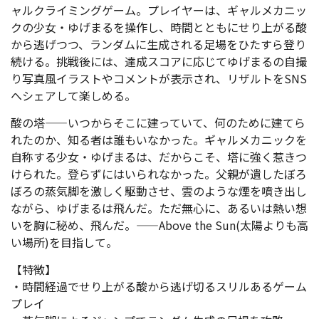
ャルクライミングゲーム。プレイヤーは、ギャルメカニッ
クの少女・ゆげまるを操作し、時間とともにせり上がる酸
から逃げつつ、ランダムに生成される足場をひたすら登り
続ける。挑戦後には、達成スコアに応じてゆげまるの自撮
り写真風イラストやコメントが表示され、リザルトをSNS
へシェアして楽しめる。
酸の塔——いつからそこに建っていて、何のために建てら
れたのか、知る者は誰もいなかった。ギャルメカニックを
自称する少女・ゆげまるは、だからこそ、塔に強く惹きつ
けられた。登らずにはいられなかった。父親が遺したぼろ
ぼろの蒸気脚を激しく駆動させ、雲のような煙を噴き出し
ながら、ゆげまるは飛んだ。ただ無心に、あるいは熱い想
いを胸に秘め、飛んだ。——Above the Sun(太陽よりも高
い場所)を目指して。
【特徴】
・時間経過でせり上がる酸から逃げ切るスリルあるゲーム
プレイ