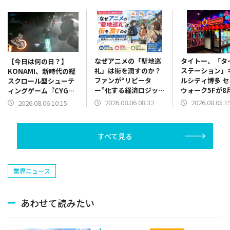
なぜアニメの「聖地巡
タイトー、「タ
【今日は何の日？】
礼」は街を潤すのか？
ステーション」
KONAMI、新時代の縦
ファンが“リピータ
ルシティ博多 
スクロール型シューテ
ー”化する経済ロジック
ウォーク5Fが8
ィングゲーム『CYGNI:
と地域の仕掛け【推し
ープン…台湾式
All Guns Blazing』を
2026.08.06 08:32
2026.08.05 1
2026.08.06 10:15
活から学ぶ経済学】
クレーンゲーム約
発売（2024年8月6
台設置の“台湾
日）
祭りエンタメ空
すべて見る
業界ニュース
あわせて読みたい