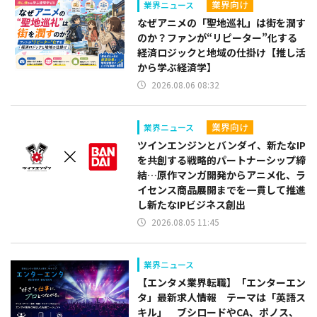
業界向け
業界ニュース
なぜアニメの「聖地巡礼」は街を潤す
のか？ファンが“リピーター”化する
経済ロジックと地域の仕掛け【推し活
から学ぶ経済学】
2026.08.06 08:32
業界向け
業界ニュース
ツインエンジンとバンダイ、新たなIP
を共創する戦略的パートナーシップ締
結…原作マンガ開発からアニメ化、ラ
イセンス商品展開までを一貫して推進
し新たなIPビジネス創出
2026.08.05 11:45
業界ニュース
【エンタメ業界転職】「エンターエン
タ」最新求人情報 テーマは「英語ス
キル」 ブシロードやCA、ポノス、