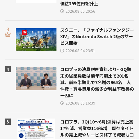
価益395億円を計上
2026.08.05 20:56
スクエニ、『ファイナルファンタジー
XIV』のNintendo Switch 2版のサー
ビス開始
2026.08.04 23:51
コロプラの決算説明資料より…3Q期
末の従業員数は前年同期比で201名
減、前四半期比で7名増の965名 人
件費・賞与費用の減少が利益率改善の
一因に
2026.08.05 16:39
コロプラ、3Q(10～6月)決算は売上高
17％減、営業益116％増 既存タイト
ルの売上減やサービス終了で減収もコ