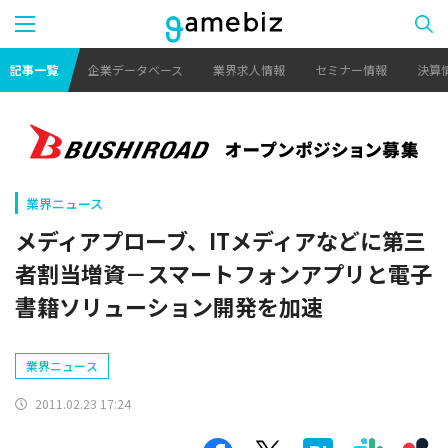
記事一覧
企業データベース
業界求人情報
セミナー情報
決算
業界ニュース
メディアプローブ、ITメディアなどに第三
者割当増資－スマートフォンアプリと電子
書籍ソリューション開発を加速
業界ニュース
2011.02.23 17:24