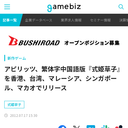
記事一覧
企業データベース
業界求人情報
セミナー情報
決算
新作ゲーム
アピリッツ、繁体字中国語版『式姫草子』
を香港、台湾、マレーシア、シンガポー
ル、マカオでリリース
式姫草子
2012.07.17 15:30