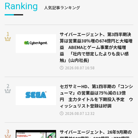
Ranking
人気記事ランキング
サイバーエージェント、第3四半期決
算は営業益38％増の674億円と大幅増
益 ABEMAとゲーム事業が大幅増
益 「社内で想定したよりも良い感
触」(山内社長)
2026.08.07 16:58
セガサミーHD、第1四半期の「コンシ
ューマ」の営業益は75％減の13億
円 主力タイトルを下期投入予定 ウ
ィッシュリスト登録は好調
2026.08.07 12:32
サイバーエージェント、26年9月期の