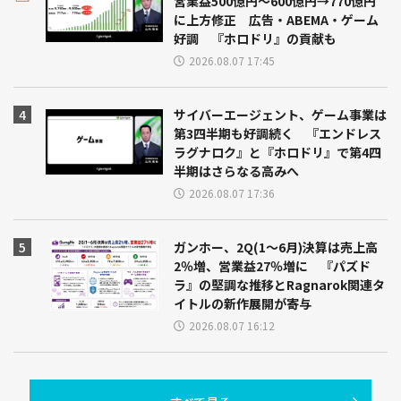
営業益500億円～600億円→770億円
に上方修正 広告・ABEMA・ゲーム
好調 『ホロドリ』の貢献も
2026.08.07 17:45
サイバーエージェント、ゲーム事業は
第3四半期も好調続く 『エンドレス
ラグナロク』と『ホロドリ』で第4四
半期はさらなる高みへ
2026.08.07 17:36
ガンホー、2Q(1～6月)決算は売上高
2％増、営業益27％増に 『パズド
ラ』の堅調な推移とRagnarok関連タ
イトルの新作展開が寄与
2026.08.07 16:12