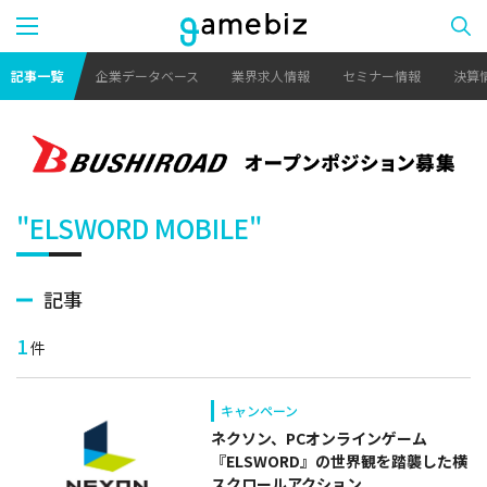
記事一覧
企業データベース
業界求人情報
セミナー情報
決算
"ELSWORD MOBILE"
記事
1
件
キャンペーン
ネクソン、PCオンラインゲーム
『ELSWORD』の世界観を踏襲した横
スクロールアクション