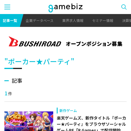
記事一覧
企業データベース
業界求人情報
セミナー情報
決算
"ポーカー★パーティ"
記事
1
件
新作ゲーム
楽天ゲームズ、新作タイトル『ポーカ
ー★パーティ』をブラウザソーシャル
ゲームPF「R Games」で配信開始