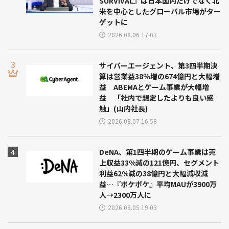
SURVIVAL』は日本国内だけでなく北
米を中心としたグローバル市場がター
ゲットに
2026.08.06 17:03
サイバーエージェント、第3四半期決
算は営業益38％増の674億円と大幅増
益 ABEMAとゲーム事業が大幅増
益 「社内で想定したよりも良い感
触」(山内社長)
2026.08.07 16:58
DeNA、第1四半期のゲーム事業は売
上収益33%減の121億円、セグメント
利益62%減の38億円と大幅減収減
益…『ポケポケ』平均MAUが3900万
人→2300万人に
2026.08.05 19:03