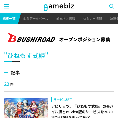
記事一覧
企業データベース
業界求人情報
セミナー情報
決算
"ひねもす式姫"
記事
22
件
サービス終了
アピリッツ、『ひねもす式姫』のモバ
イル版とPSVita版のサービスを2020
年7月30日をもって終了