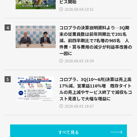
ビス開始
2026.08.04 23:51
コロプラの決算説明資料より…3Q期
末の従業員数は前年同期比で201名
減、前四半期比で7名増の965名 人
件費・賞与費用の減少が利益率改善の
一因に
2026.08.05 16:39
コロプラ、3Q(10～6月)決算は売上高
17％減、営業益116％増 既存タイト
ルの売上減やサービス終了で減収もコ
スト見直しで大幅な増益に
2026.08.05 18:07
すべて見る