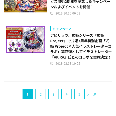
ビス開始2周年を記念したキャンペー
ンおよびイベントを開催！
2019.10.10 00:51
キャンペーン
アピリッツ、式姫シリーズ『式姫
Project』で式姫7周年特別企画「式
姫 Project×人気イラストレーターコ
ラボ」第四弾としてイラストレーター
「AKIRA」氏とのコラボを実施決定！
2019.02.13 19:25
1
2
3
4
5