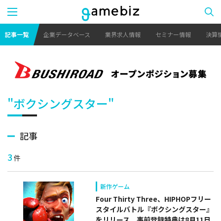
記事一覧
企業データベース
業界求人情報
セミナー情報
決算
"ボクシングスター"
記事
3
件
新作ゲーム
Four Thirty Three、HIPHOPフリー
スタイルバトル『ボクシングスター』
をリリース 事前登録特典は8月11日