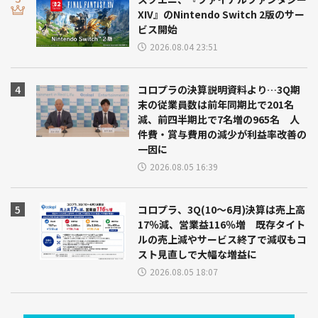
XIV』のNintendo Switch 2版のサー
ビス開始
2026.08.04 23:51
コロプラの決算説明資料より…3Q期
末の従業員数は前年同期比で201名
減、前四半期比で7名増の965名 人
件費・賞与費用の減少が利益率改善の
一因に
2026.08.05 16:39
コロプラ、3Q(10～6月)決算は売上高
17％減、営業益116％増 既存タイト
ルの売上減やサービス終了で減収もコ
スト見直しで大幅な増益に
2026.08.05 18:07