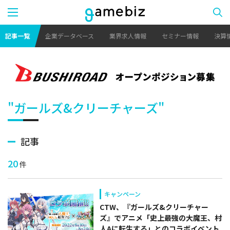
記事一覧
企業データベース
業界求人情報
セミナー情報
決算
"ガールズ&クリーチャーズ"
記事
20
件
キャンペーン
CTW、『ガールズ&クリーチャー
ズ』でアニメ「史上最強の大魔王、村
人Aに転生する」とのコラボイベント