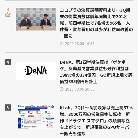
コロプラの決算説明資料より…3Q期
末の従業員数は前年同期比で201名
減、前四半期比で7名増の965名 人
件費・賞与費用の減少が利益率改善の
一因に
2026.08.05 16:39
DeNA、第1四半期決算は『ポケポ
ケ』反動減で営業減益も最終利益は
198%増の334億円 GO新規上場で評
価益395億円を計上
2026.08.05 20:56
KLab、2Q(1～6月)決算は売上高57％
増、3900万円の営業黒字に転換 新
作『ドラクエ スマグロ』の順調な立
ち上がりで 新規事業のGPUサーバ
ー販売も進捗