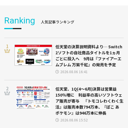
Ranking
人気記事ランキング
任天堂の決算説明資料より… Switch
2ソフトの自社商品タイトルを1ヵ月
ごとに投入へ 9月は『ファイアーエ
ムブレム 万紫千紅』の発売を予定
2026.08.06 16:41
任天堂、1Q(4～6月)決算は営業益
150％増に 利益率の高いソフトウェ
ア販売が寄与 『トモコレわくわく生
活』は販売本数794万本、『ぽこ あ
ポケモン』は946万本に伸長
2026.08.06 15:52