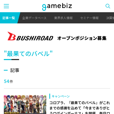
記事一覧
企業データベース
業界求人情報
セミナー情報
決算
"最果てのバベル"
記事
54
件
キャンペーン
コロプラ、『最果てのバベル』がこれ
までの感謝を込めて「今までありがと
うログインボーナス」を開催 毎日ロ