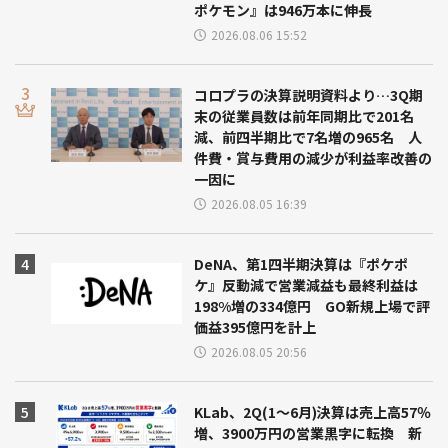
ポケモン』は946万本に伸長
2026.08.06 15:52
コロプラの決算説明資料より…3Q期
末の従業員数は前年同期比で201名
減、前四半期比で7名増の965名 人
件費・賞与費用の減少が利益率改善の
一因に
2026.08.05 16:39
DeNA、第1四半期決算は『ポケポ
ケ』反動減で営業減益も最終利益は
198%増の334億円 GO新規上場で評
価益395億円を計上
2026.08.05 20:56
KLab、2Q(1～6月)決算は売上高57％
増、3900万円の営業黒字に転換 新