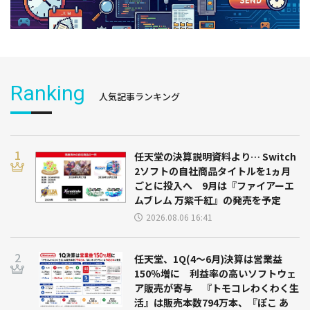
Ranking
人気記事ランキング
任天堂の決算説明資料より… Switch
2ソフトの自社商品タイトルを1ヵ月
ごとに投入へ 9月は『ファイアーエ
ムブレム 万紫千紅』の発売を予定
2026.08.06 16:41
任天堂、1Q(4～6月)決算は営業益
150％増に 利益率の高いソフトウェ
ア販売が寄与 『トモコレわくわく生
活』は販売本数794万本、『ぽこ あ