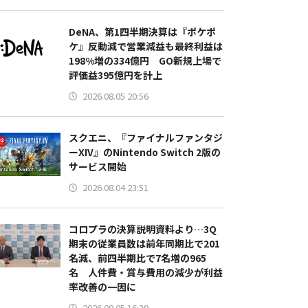
DeNA、第1四半期決算は『ポケポ
ケ』反動減で営業減益も最終利益は
198%増の334億円 GO新規上場で
評価益395億円を計上
2026.08.05 20:56
スクエニ、『ファイナルファンタジ
ーXIV』のNintendo Switch 2版の
サービス開始
2026.08.04 23:51
コロプラの決算説明資料より…3Q
期末の従業員数は前年同期比で201
名減、前四半期比で7名増の965
名 人件費・賞与費用の減少が利益
率改善の一因に
2026.08.05 16:39