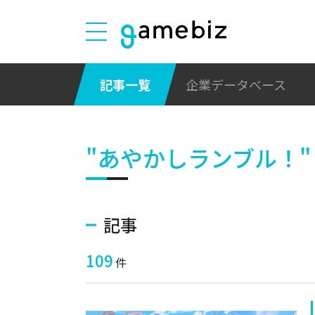
記事一覧
企業データベース
"あやかしランブル！"
記事
109
件