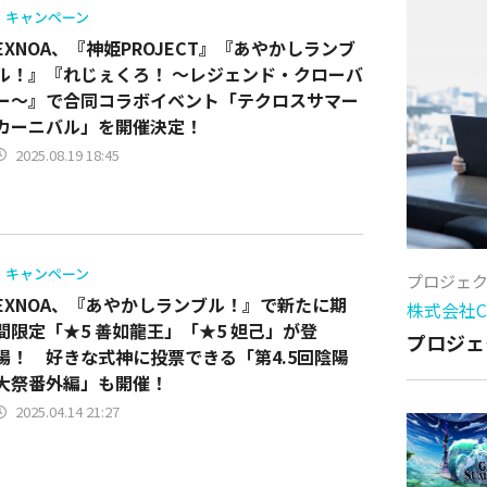
キャンペーン
EXNOA、『神姫PROJECT』『あやかしランブ
ル！』『れじぇくろ！ ～レジェンド・クローバ
ー～』で合同コラボイベント「テクロスサマー
カーニバル」を開催決定！
2025.08.19 18:45
キャンペーン
プロジェ
EXNOA、『あやかしランブル！』で新たに期
株式会社Cy
間限定「★5 善如龍王」「★5 妲己」が登
プロジェ
場！ 好きな式神に投票できる「第4.5回陰陽
大祭番外編」も開催！
2025.04.14 21:27