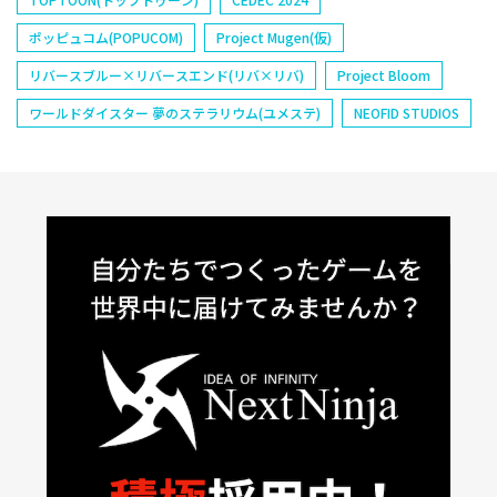
ポッピュコム(POPUCOM)
Project Mugen(仮)
リバースブルー×リバースエンド(リバ×リバ)
Project Bloom
ワールドダイスター 夢のステラリウム(ユメステ)
NEOFID STUDIOS