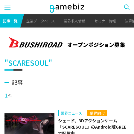
記事一覧
企業データベース
業界求人情報
セミナー情報
決算
"SCARESOUL"
記事
1
件
業界向け
業界ニュース
シェード、3Dアクションゲーム
『SCARESOUL』のAndroid版GREE
で配信中