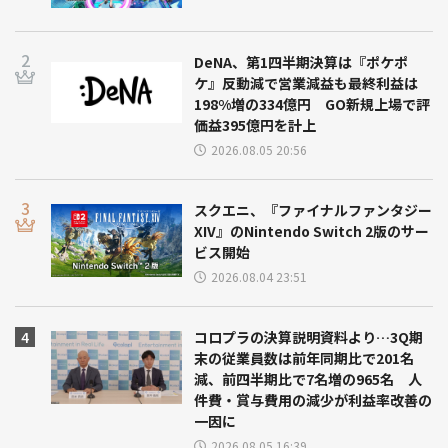
DeNA、第1四半期決算は『ポケポ
ケ』反動減で営業減益も最終利益は
198%増の334億円 GO新規上場で評
価益395億円を計上
2026.08.05 20:56
スクエニ、『ファイナルファンタジー
XIV』のNintendo Switch 2版のサー
ビス開始
2026.08.04 23:51
コロプラの決算説明資料より…3Q期
末の従業員数は前年同期比で201名
減、前四半期比で7名増の965名 人
件費・賞与費用の減少が利益率改善の
一因に
2026.08.05 16:39