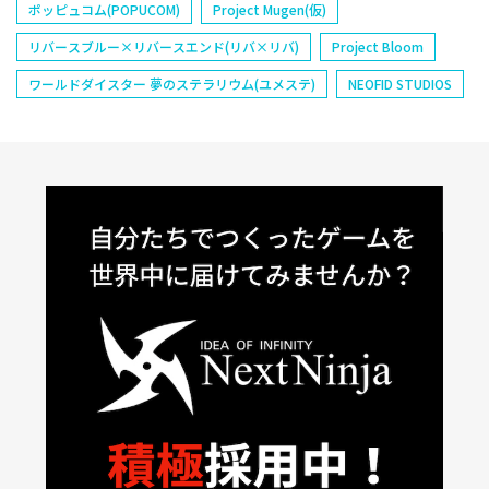
ポッピュコム(POPUCOM)
Project Mugen(仮)
リバースブルー×リバースエンド(リバ×リバ)
Project Bloom
ワールドダイスター 夢のステラリウム(ユメステ)
NEOFID STUDIOS