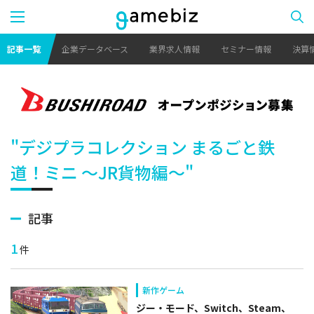
記事一覧
企業データベース
業界求人情報
セミナー情報
決算
"デジプラコレクション まるごと鉄
道！ミニ ～JR貨物編～"
記事
1
件
新作ゲーム
ジー・モード、Switch、Steam、