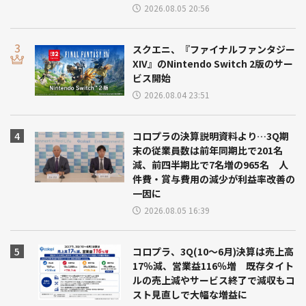
2026.08.05 20:56
スクエニ、『ファイナルファンタジー
XIV』のNintendo Switch 2版のサー
ビス開始
2026.08.04 23:51
コロプラの決算説明資料より…3Q期
末の従業員数は前年同期比で201名
減、前四半期比で7名増の965名 人
件費・賞与費用の減少が利益率改善の
一因に
2026.08.05 16:39
コロプラ、3Q(10～6月)決算は売上高
17％減、営業益116％増 既存タイト
ルの売上減やサービス終了で減収もコ
スト見直しで大幅な増益に