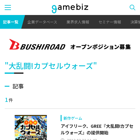
記事一覧
企業データベース
業界求人情報
セミナー情報
決算
"大乱闘!カプセルウォーズ"
記事
1
件
新作ゲーム
アイフリーク、GREE『大乱闘!カプセ
ルウォーズ』の提供開始