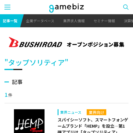
記事一覧
企業データベース
業界求人情報
セミナー情報
決算
"タップソリティア"
記事
1
件
業界向け
業界ニュース
スパイシーソフト、スマートフォンゲ
ームブランド「HEMP」を設立…第1
弾アプリは「タップソリティア」