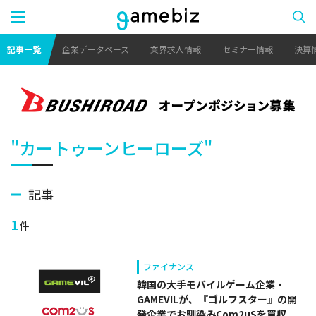
記事一覧
企業データベース
業界求人情報
セミナー情報
決算
"カートゥーンヒーローズ"
記事
1
件
ファイナンス
韓国の大手モバイルゲーム企業・
GAMEVILが、『ゴルフスター』の開
発企業でお馴染みCom2uSを買収