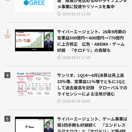
退 成長が見込めるAIやライブエンタ
メ事業に投資やリソースを集中
2026.08.10 12:30
サイバーエージェント、26年9月期の
営業益500億円～600億円→770億円
に上方修正 広告・ABEMA・ゲーム
好調 『ホロドリ』の貢献も
2026.08.07 17:45
サンリオ、1Q(4～6月)決算は売上高
20％増、営業益11％増でともに1Qと
して過去最高を記録 グローバルでの
ライセンシーによる活用が進む
2026.08.10 16:05
サイバーエージェント、ゲーム事業は
第3四半期も好調続く 『エンドレス
ラグナロク』と『ホロドリ』で第4四