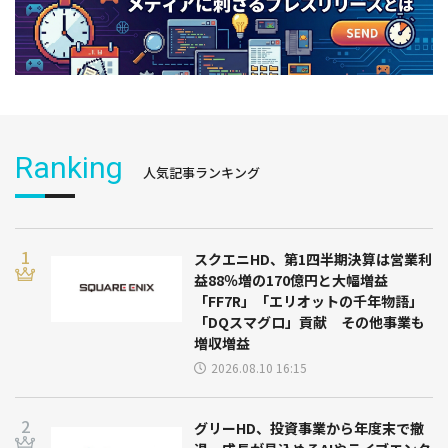
Ranking
人気記事ランキング
スクエニHD、第1四半期決算は営業利
益88％増の170億円と大幅増益
「FF7R」「エリオットの千年物語」
「DQスマグロ」貢献 その他事業も
増収増益
2026.08.10 16:15
グリーHD、投資事業から年度末で撤