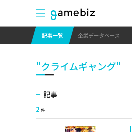
記事一覧
企業データベース
"クライムギャング"
記事
2
件