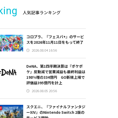
king
人気記事ランキング
コロプラ、『フェスバ+』のサービ
スを2026年11月11日をもって終了
2026.08.04 16:56
DeNA、第1四半期決算は『ポケポ
ケ』反動減で営業減益も最終利益は
198%増の334億円 GO新規上場で
評価益395億円を計上
2026.08.05 20:56
スクエニ、『ファイナルファンタジ
ーXIV』のNintendo Switch 2版の
サービス開始