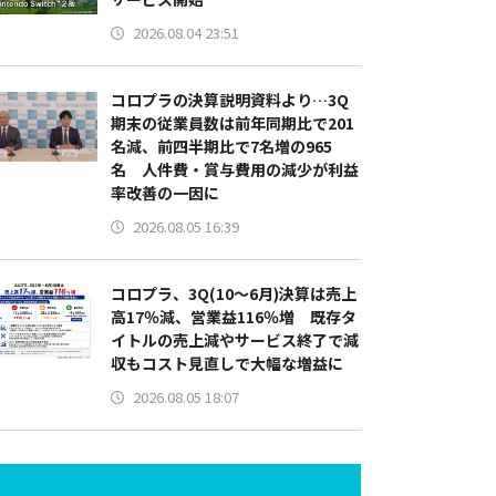
2026.08.04 23:51
コロプラの決算説明資料より…3Q
期末の従業員数は前年同期比で201
名減、前四半期比で7名増の965
名 人件費・賞与費用の減少が利益
率改善の一因に
2026.08.05 16:39
コロプラ、3Q(10～6月)決算は売上
高17％減、営業益116％増 既存タ
イトルの売上減やサービス終了で減
収もコスト見直しで大幅な増益に
2026.08.05 18:07