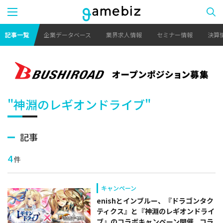
記事一覧
企業データベース
業界求人情報
セミナー情報
決算
"神淵のレギオンドライブ"
記事
4
件
キャンペーン
enishとインブルー、『ドラゴンタク
ティクス』と『神淵のレギオンドライ
ブ』のコラボキャンペーン開催...コラ