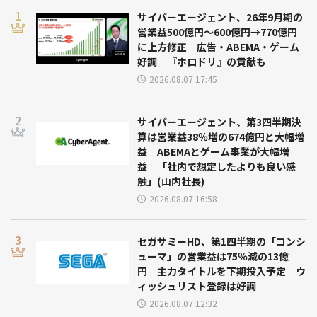
サイバーエージェント、26年9月期の
営業益500億円～600億円→770億円
に上方修正 広告・ABEMA・ゲーム
好調 『ホロドリ』の貢献も
2026.08.07 17:45
サイバーエージェント、第3四半期決
算は営業益38％増の674億円と大幅増
益 ABEMAとゲーム事業が大幅増
益 「社内で想定したよりも良い感
触」(山内社長)
2026.08.07 16:58
セガサミーHD、第1四半期の「コンシ
ューマ」の営業益は75％減の13億
円 主力タイトルを下期投入予定 ウ
ィッシュリスト登録は好調
2026.08.07 12:32