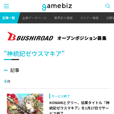
記事一覧
企業データベース
業界求人情報
セミナー情報
決算
"神統記ゼウスマキア"
記事
4
件
サービス終了
KONAMIとグリー、協業タイトル『神
統記ゼウスマキア』を1月27日でサー
ビス終了