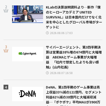
KLabの決算説明資料より…新作『僕
のヒーローアカデミア UNITED
SURVIVAL』は日本国内だけでなく北
米を中心としたグローバル市場がター
ゲットに
2026.08.06 17:03
サイバーエージェント、第3四半期決
算は営業益38％増の674億円と大幅増
益 ABEMAとゲーム事業が大幅増
益 「社内で想定したよりも良い感
触」(山内社長)
2026.08.07 16:58
DeNA、第1四半期のゲーム事業は売
上収益33%減の121億円、セグメント
利益62%減の38億円と大幅減収減
益…『ポケポケ』平均MAUが3900万