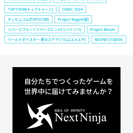
TOPTOON(トップトゥーン)
CEDEC 2024
ポッピュコム(POPUCOM)
Project Mugen(仮)
リバースブルー×リバースエンド(リバ×リバ)
Project Bloom
ワールドダイスター 夢のステラリウム(ユメステ)
NEOFID STUDIOS