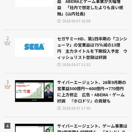
益 ABEMAとゲーム事業が大幅増
益 「社内で想定したよりも良い感
触」(山内社長)
2026.08.07 16:58
セガサミーHD、第1四半期の「コンシ
ューマ」の営業益は75％減の13億
円 主力タイトルを下期投入予定 ウ
ィッシュリスト登録は好調
2026.08.07 12:32
サイバーエージェント、26年9月期の
営業益500億円～600億円→770億円
に上方修正 広告・ABEMA・ゲーム
好調 『ホロドリ』の貢献も
2026.08.07 17:45
サイバーエージェント、ゲーム事業は
第3四半期も好調続く 『エンドレス