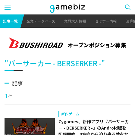
記事一覧
企業データベース
業界求人情報
セミナー情報
決算
"バーサーカー - BERSERKER -"
記事
1
件
新作ゲーム
Cygames、新作アプリ『バーサーカ
ー - BERSERKER -』のAndroid版を
配信開始。4方向から迫り来る敵をな