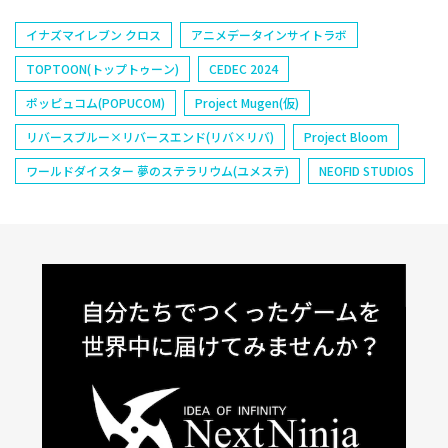
イナズマイレブン クロス
アニメデータインサイトラボ
TOPTOON(トップトゥーン)
CEDEC 2024
ポッピュコム(POPUCOM)
Project Mugen(仮)
リバースブルー×リバースエンド(リバ×リバ)
Project Bloom
ワールドダイスター 夢のステラリウム(ユメステ)
NEOFID STUDIOS