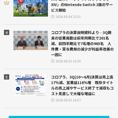
XIV』のNintendo Switch 2版のサー
ビス開始
2026.08.04 23:51
コロプラの決算説明資料より…3Q期
末の従業員数は前年同期比で201名
減、前四半期比で7名増の965名 人
件費・賞与費用の減少が利益率改善の
一因に
2026.08.05 16:39
コロプラ、3Q(10～6月)決算は売上高
17％減、営業益116％増 既存タイト
ルの売上減やサービス終了で減収もコ
スト見直しで大幅な増益に
2026.08.05 18:07