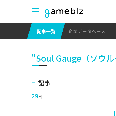
記事一覧
企業データベース
"Soul Gauge（ソウ
記事
29
件