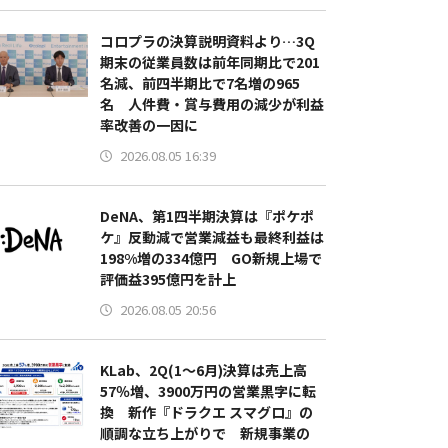
コロプラの決算説明資料より…3Q
期末の従業員数は前年同期比で201
名減、前四半期比で7名増の965
名 人件費・賞与費用の減少が利益
率改善の一因に
2026.08.05 16:39
DeNA、第1四半期決算は『ポケポ
ケ』反動減で営業減益も最終利益は
198%増の334億円 GO新規上場で
評価益395億円を計上
2026.08.05 20:56
KLab、2Q(1～6月)決算は売上高
57％増、3900万円の営業黒字に転
換 新作『ドラクエ スマグロ』の
順調な立ち上がりで 新規事業の