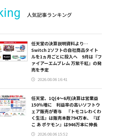
king
人気記事ランキング
任天堂の決算説明資料より…
Switch 2ソフトの自社商品タイト
ルを1ヵ月ごとに投入へ 9月は『フ
ァイアーエムブレム 万紫千紅』の発
売を予定
2026.08.06 16:41
任天堂、1Q(4～6月)決算は営業益
150％増に 利益率の高いソフトウ
ェア販売が寄与 『トモコレわくわ
く生活』は販売本数794万本、『ぽ
こ あ ポケモン』は946万本に伸長
2026.08.06 15:52