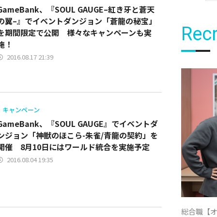
GameBank、『SOUL GAUGE–紅き牙と蒼天
の翼–』でイベントダンジョン「蒼龍の秘宝」
Recr
を期間限定で公開 様々なキャンペーンも実
施！
2016.08.17 21:39
キャンペーン
GameBank、『SOUL GAUGE』でイベントダ
ンジョン「神獣のほこら-朱雀/青龍の契約」を
開催 8月10日にはワールド統合を実施予定
2016.08.04 19:35
総合職【