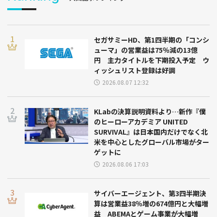
セガサミーHD、第1四半期の「コンシ
ューマ」の営業益は75％減の13億
円 主力タイトルを下期投入予定 ウ
ィッシュリスト登録は好調
2026.08.07 12:32
KLabの決算説明資料より…新作『僕
のヒーローアカデミア UNITED
SURVIVAL』は日本国内だけでなく北
米を中心としたグローバル市場がター
ゲットに
2026.08.06 17:03
サイバーエージェント、第3四半期決
算は営業益38％増の674億円と大幅増
益 ABEMAとゲーム事業が大幅増