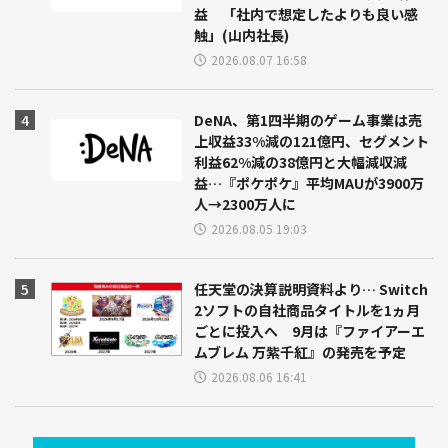
益 「社内で想定したよりも良い感
触」(山内社長)
2026.08.07 16:58
DeNA、第1四半期のゲーム事業は売
上収益33%減の121億円、セグメント
利益62%減の38億円と大幅減収減
益…『ポケポケ』平均MAUが3900万
人→2300万人に
2026.08.05 19:03
任天堂の決算説明資料より… Switch
2ソフトの自社商品タイトルを1ヵ月
ごとに投入へ 9月は『ファイアーエ
ムブレム 万紫千紅』の発売を予定
2026.08.06 16:41