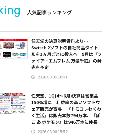
king
人気記事ランキング
任天堂の決算説明資料より…
Switch 2ソフトの自社商品タイト
ルを1ヵ月ごとに投入へ 9月は『フ
ァイアーエムブレム 万紫千紅』の発
売を予定
2026.08.06 16:41
任天堂、1Q(4～6月)決算は営業益
150％増に 利益率の高いソフトウ
ェア販売が寄与 『トモコレわくわ
く生活』は販売本数794万本、『ぽ
こ あ ポケモン』は946万本に伸長
2026.08.06 15:52