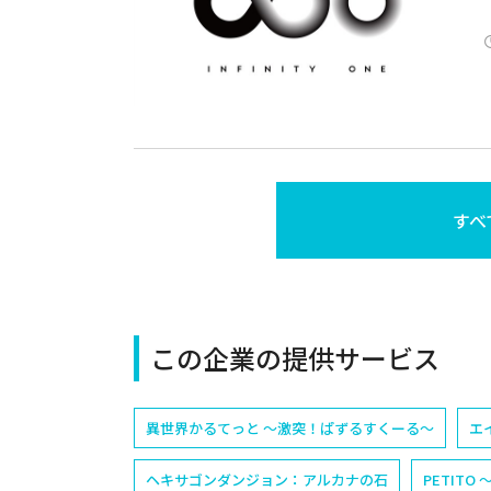
すべ
この企業の提供サービス
異世界かるてっと ～激突！ぱずるすくーる～
エ
ヘキサゴンダンジョン：アルカナの石
PETIT