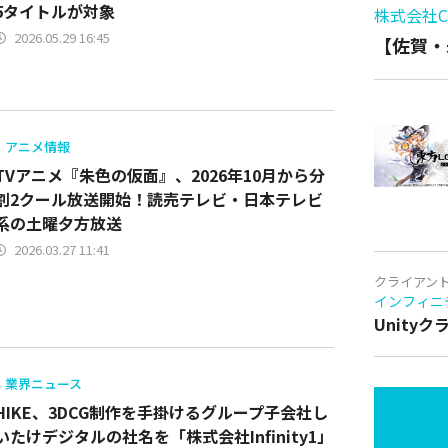
5タイトルが対象
株式会社Cy
2026.05.29 16:45
【佐賀・
アニメ情報
TVアニメ『朱色の仮面』、2026年10月から分
割2クール放送開始！読売テレビ・日本テレビ
系の土曜夕方放送
2026.03.27 11:41
クライアン
インフィニ
Unity
業界ニュース
HIKE、3DCG制作を手掛けるグループ子会社し
いたけデジタルの社名を「株式会社Infinity1」