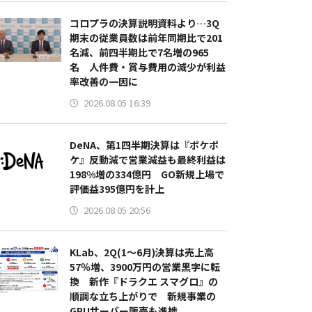
コロプラの決算説明資料より…3Q
期末の従業員数は前年同期比で201
名減、前四半期比で7名増の965
名 人件費・賞与費用の減少が利益
率改善の一因に
2026.08.05 16:39
DeNA、第1四半期決算は『ポケポ
ケ』反動減で営業減益も最終利益は
198%増の334億円 GO新規上場で
評価益395億円を計上
2026.08.05 20:56
KLab、2Q(1～6月)決算は売上高
57％増、3900万円の営業黒字に転
換 新作『ドラクエ スマグロ』の
順調な立ち上がりで 新規事業の
GPUサーバー販売も進捗