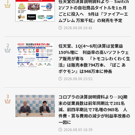
任天堂の決算説明資料より… Switch
2ソフトの自社商品タイトルを1ヵ月
ごとに投入へ 9月は『ファイアーエ
ムブレム 万紫千紅』の発売を予定
2026.08.06 16:41
任天堂、1Q(4～6月)決算は営業益
150％増に 利益率の高いソフトウェ
ア販売が寄与 『トモコレわくわく生
活』は販売本数794万本、『ぽこ あ
ポケモン』は946万本に伸長
2026.08.06 15:52
コロプラの決算説明資料より…3Q期
末の従業員数は前年同期比で201名
減、前四半期比で7名増の965名 人
件費・賞与費用の減少が利益率改善の
一因に
2026.08.05 16:39