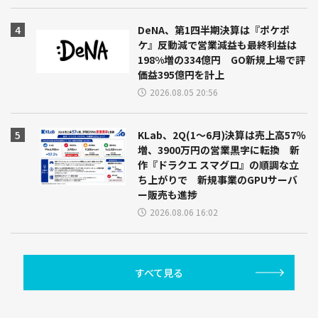
DeNA、第1四半期決算は『ポケポ
ケ』反動減で営業減益も最終利益は
198%増の334億円 GO新規上場で評
価益395億円を計上
2026.08.05 20:56
KLab、2Q(1～6月)決算は売上高57％
増、3900万円の営業黒字に転換 新
作『ドラクエ スマグロ』の順調な立
ち上がりで 新規事業のGPUサーバ
ー販売も進捗
2026.08.06 16:02
すべて見る