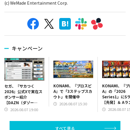
(c) WeMade Entertainment Corp.
キャンペーン
KONAMI、『プロスピ
KONAMI、『
セガ、『サカつく
A』で「3ステップスカ
A』の「2026
2026』公式Xで実在ス
ウト」を開催中
Series1」にS
ポンサー紹介
【先発】＆ Aラ
【DAZN（ダゾー
2026.08.07 15:30
【野手】新登場
ン）】篇をポスト
2026.08.07 1
2026.08.07 19:00
リー(オリックス
ラー(中日)、奈
己(北海道日本ハ
すべて見る
塁手)、持丸泰輝