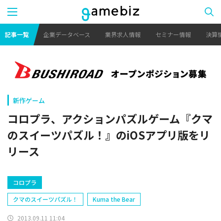
記事一覧
企業データベース
業界求人情報
セミナー情報
決算
新作ゲーム
コロプラ、アクションパズルゲーム『クマ
のスイーツパズル！』のiOSアプリ版をリ
リース
コロプラ
クマのスイーツパズル！
Kuma the Bear
2013.09.11 11:04