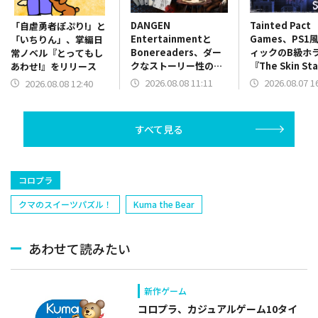
DANGEN
Tainted Pact
「自虐勇者ぽぷり!」と
Entertainmentと
Games、PS1
「いちりん」、掌編日
Bonereaders、ダー
ィックのB級ホ
常ノベル『とってもし
クなストーリー性のカ
『The Skin St
あわせ!』をリリース
ードゲーム
を配信開始！
2026.08.08 11:11
2026.08.07 1
2026.08.08 12:40
ADV『BONEREADER
～骨読みの魔の世界
～』をリリース
すべて見る
コロプラ
クマのスイーツパズル！
Kuma the Bear
あわせて読みたい
新作ゲーム
コロプラ、カジュアルゲーム10タイ