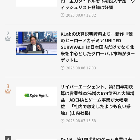
円 主力タイトルを下期投入予定 ウ
ィッシュリスト登録は好調
2026.08.07 12:32
KLabの決算説明資料より…新作『僕
のヒーローアカデミア UNITED
SURVIVAL』は日本国内だけでなく北
米を中心としたグローバル市場がター
ゲットに
2026.08.06 17:03
サイバーエージェント、第3四半期決
算は営業益38％増の674億円と大幅増
益 ABEMAとゲーム事業が大幅増
益 「社内で想定したよりも良い感
触」(山内社長)
2026.08.07 16:58
DeNA、第1四半期のゲーム事業は売