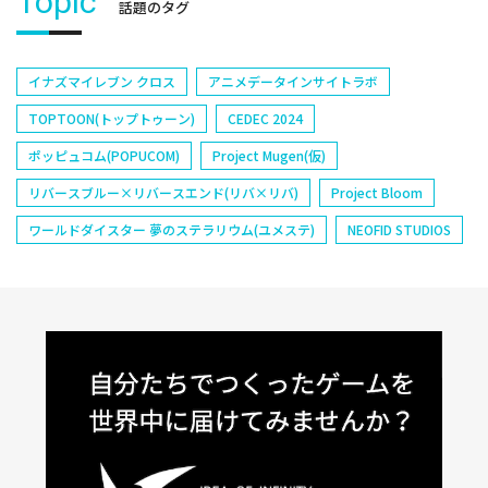
Topic
話題のタグ
イナズマイレブン クロス
アニメデータインサイトラボ
TOPTOON(トップトゥーン)
CEDEC 2024
ポッピュコム(POPUCOM)
Project Mugen(仮)
リバースブルー×リバースエンド(リバ×リバ)
Project Bloom
ワールドダイスター 夢のステラリウム(ユメステ)
NEOFID STUDIOS