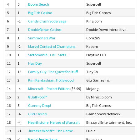
4
0
Boom Beach
Supercell
5
1
Big Fish Casino
Big Fish Games
6
-1
Candy Crush Soda Saga
King.com
7
1
DoubleDown Casino
Double Down Interactive
8
1
Summoners War
Com2uS
9
-2
Marvel Contest of Champions
Kabam
10
1
Slotomania - FREE Slots
Playtika LTD
11
1
Hay Day
Supercell
12
15
Family Guy: The Quest for Stuff
TinyCo
13
2
Kim Kardashian: Hollywood
Glu Games Inc.
14
-4
Minecraft – Pocket Edition
($6.99)
Mojang
15
2
8 Ball Pool™
By Miniclip.com
16
5
Gummy Drop!
Big Fish Games
17
-4
GSN Casino
Game Show Network
18
-4
Hearthstone: Heroes of Warcraft
Blizzard Entertainment, Inc.
19
21
Jurassic World™: The Game
Ludia
20
-2
Farm Heroes Saga
King.com