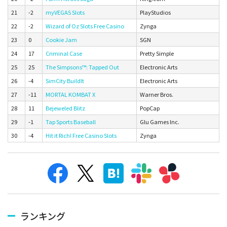
21
-2
myVEGAS Slots
PlayStudios
22
-2
Wizard of Oz Slots Free Casino
Zynga
23
0
Cookie Jam
SGN
24
17
Criminal Case
Pretty Simple
25
25
The Simpsons™: Tapped Out
Electronic Arts
26
-4
SimCity BuildIt
Electronic Arts
27
-11
MORTAL KOMBAT X
Warner Bros.
28
11
Bejeweled Blitz
PopCap
29
-1
Tap Sports Baseball
Glu Games Inc.
30
-4
Hit it Rich! Free Casino Slots
Zynga
ランキング