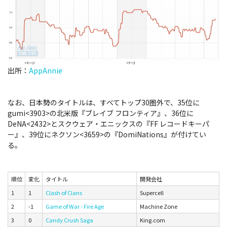
出所：
AppAnnie
なお、日本勢のタイトルは、すべてトップ30圏外で、35位に
gumi<3903>の北米版『ブレイブ フロンティア』、36位に
DeNA<2432>とスクウェア・エニックスの『FF レコードキーパ
ー』、39位にネクソン<3659>の『DomiNations』が付けてい
る。
順位
変化
タイトル
開発会社
1
1
Clash of Clans
Supercell
2
-1
Game of War - Fire Age
Machine Zone
3
0
Candy Crush Saga
King.com