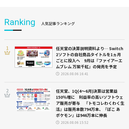
Ranking
人気記事ランキング
任天堂の決算説明資料より… Switch
2ソフトの自社商品タイトルを1ヵ月
ごとに投入へ 9月は『ファイアーエ
ムブレム 万紫千紅』の発売を予定
2026.08.06 16:41
任天堂、1Q(4～6月)決算は営業益
150％増に 利益率の高いソフトウェ
ア販売が寄与 『トモコレわくわく生
活』は販売本数794万本、『ぽこ あ
ポケモン』は946万本に伸長
2026.08.06 15:52