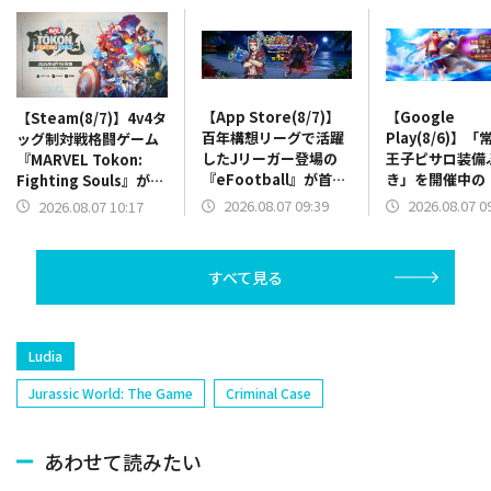
【App Store(8/7)】
【Google
【Steam(8/7)】4v4タ
百年構想リーグで活躍
Play(8/6)】
ッグ制対戦格闘ゲーム
したJリーガー登場の
王子ピサロ装備
『MARVEL Tokon:
『eFootball』が首
き」を開催中の
Fighting Souls』が2
位 「常夏の魔王子ピ
ォーク』が18
位浮上 砲撃シミュレ
2026.08.07 09:39
2026.08.07 0
2026.08.07 10:17
サロ装備ふくびき」開
リース4.5周年
ーション『IRON
催の『DQウォーク』は
実施中の『ヘブ
NEST』が20位に登場
トップ10圏内に
は26位に上昇
すべて見る
Ludia
Jurassic World: The Game
Criminal Case
あわせて読みたい