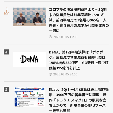
コロプラの決算説明資料より…3Q期
末の従業員数は前年同期比で201名
減、前四半期比で7名増の965名 人
件費・賞与費用の減少が利益率改善の
一因に
2026.08.05 16:39
DeNA、第1四半期決算は『ポケポ
ケ』反動減で営業減益も最終利益は
198%増の334億円 GO新規上場で評
価益395億円を計上
2026.08.05 20:56
KLab、2Q(1～6月)決算は売上高57％
増、3900万円の営業黒字に転換 新
作『ドラクエ スマグロ』の順調な立
ち上がりで 新規事業のGPUサーバ
ー販売も進捗