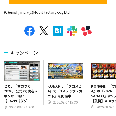
(C)enish, inc. /(C)Mobil Factory co., Ltd.
キャンペーン
KONAMI、『プロスピ
KONAMI、『
セガ、『サカつく
A』で「3ステップスカ
A』の「2026
2026』公式Xで実在ス
ウト」を開催中
Series1」にS
ポンサー紹介
【先発】＆ Aラ
【DAZN（ダゾー
2026.08.07 15:30
【野手】新登場
ン）】篇をポスト
2026.08.07 1
2026.08.07 19:00
リー(オリックス
ラー(中日)、奈