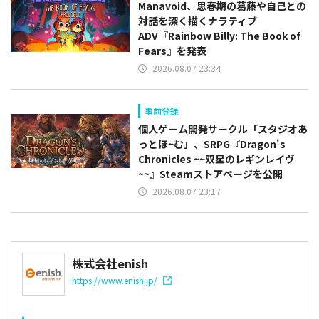
Manavoid、思春期の葛藤や自己との
対話を深く描くナラティブ
ADV『Rainbow Billy: The Book of
Fears』を発表
2026.08.07 23:34
事前登録
個人ゲーム開発サークル「スタジオあ
っとほ~む」、SRPG『Dragon's
Chronicles ~~双星のレギンレイヴ
~~』Steamストアページを公開
2026.08.07 23:17
株式会社enish
https://www.enish.jp/