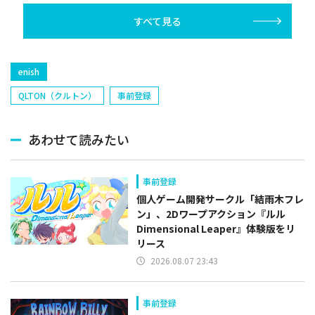
己(北海道日本ハ
すべて見る
塁手)、持丸泰輝
捕手)など
enish
QLTON（クルトン）
事前登録
あわせて読みたい
事前登録
個人ゲーム開発サークル「結雨木フレ
ン」、2Dワープアクション『ルル
Dimensional Leaper』体験版をリ
リース
2026.08.07 23:43
事前登録