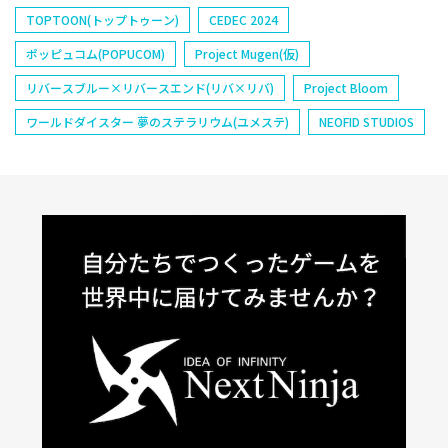
TOPTOON(トップトゥーン)
CEDEC 2024
ポッピュコム(POPUCOM)
Project Mugen(仮)
リバースブルー×リバースエンド(リバ×リバ)
Project Bloom
ワールドダイスター 夢のステラリウム(ユメステ)
NEOFID STUDIOS