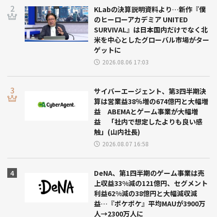
KLabの決算説明資料より…新作『僕
のヒーローアカデミア UNITED
SURVIVAL』は日本国内だけでなく北
米を中心としたグローバル市場がター
ゲットに
2026.08.06 17:03
サイバーエージェント、第3四半期決
算は営業益38％増の674億円と大幅増
益 ABEMAとゲーム事業が大幅増
益 「社内で想定したよりも良い感
触」(山内社長)
2026.08.07 16:58
DeNA、第1四半期のゲーム事業は売
上収益33%減の121億円、セグメント
利益62%減の38億円と大幅減収減
益…『ポケポケ』平均MAUが3900万
人→2300万人に