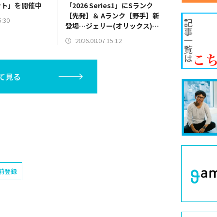
ウト」を開催中
「2026 Series1」にSランク
【先発】＆ Aランク【野手】新
5:30
登場…ジェリー(オリックス)、
マラー(中日)、奈良間大己(北海
2026.08.07 15:12
道日本ハム/二塁手)、持丸泰輝
(広島/捕手)など
て見る
前登録