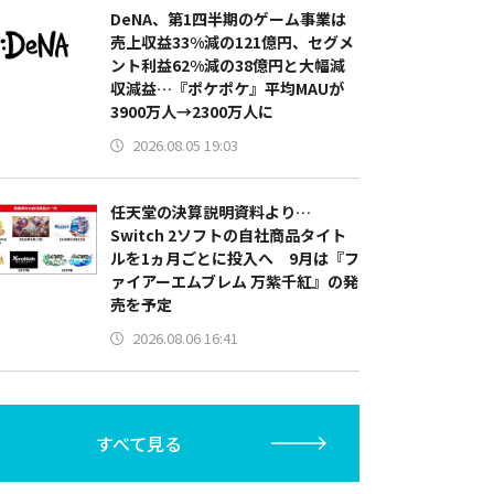
DeNA、第1四半期のゲーム事業は
売上収益33%減の121億円、セグメ
ント利益62%減の38億円と大幅減
収減益…『ポケポケ』平均MAUが
3900万人→2300万人に
2026.08.05 19:03
任天堂の決算説明資料より…
Switch 2ソフトの自社商品タイト
ルを1ヵ月ごとに投入へ 9月は『フ
ァイアーエムブレム 万紫千紅』の発
売を予定
2026.08.06 16:41
すべて見る