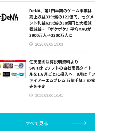
DeNA、第1四半期のゲーム事業は
売上収益33%減の121億円、セグメ
ント利益62%減の38億円と大幅減
収減益…『ポケポケ』平均MAUが
3900万人→2300万人に
2026.08.05 19:03
任天堂の決算説明資料より…
Switch 2ソフトの自社商品タイト
ルを1ヵ月ごとに投入へ 9月は『フ
ァイアーエムブレム 万紫千紅』の発
売を予定
2026.08.06 16:41
すべて見る