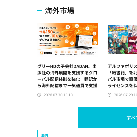
海外市場
グリーHDの子会社DADAN、出
アルファポリ
版社の海外展開を支援するグロ
「紙書籍」を
ーバル配信体制を強化 翻訳か
バル市場で直販
ら海外配信まで一気通貫で支援
ライセンスを
流通網を開拓
2026.07.30 13:13
2026.07.29 1
すべ
海外