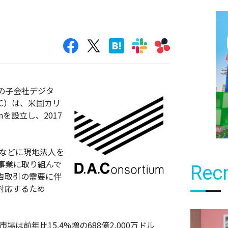
>の子会社デジタ
C）は、米国カリ
onを設立し、2017
Nなどに現地法人を
事業に取り組んで
Recr
告取引の需要に伴
対応するため
は前年比15.4%増の688億2,000万ドル