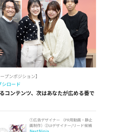
オープンポジション】
ブシロード
るコンテンツ、次はあなたが広める番で
①広告デザイナー （PR用動画・静止
画制作）②UIデザイナー/リード候補
NextNinja