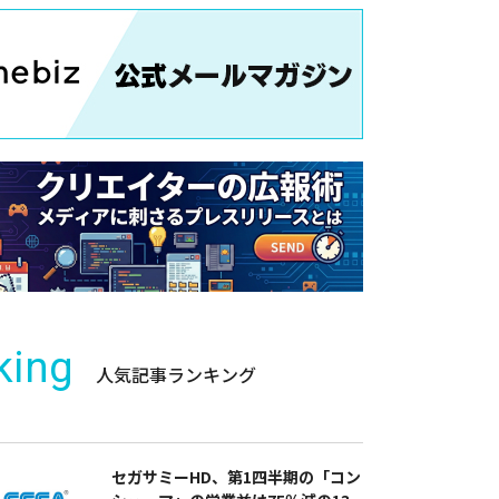
king
人気記事ランキング
セガサミーHD、第1四半期の「コン