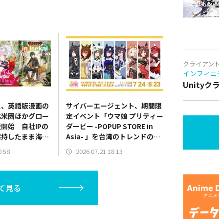
クライアン
インフィニ
Unity
ス、英語版漫画の
サイバーエージェント、期間限
北米圏ほかグロー
定イベント「ウマ娘 プリティー
開始 自社IPの
ダービー -POPUP STORE in
保持したまま海外
Asia- 」を台湾のトレンドの中
心地である西門で初開催
0:58
2026.07.21 18:13
て見る