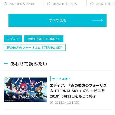
終わらぬ夜』をSteam
Grave: The Wi
合させたバトル
2026.08.05 14:45
2026.08.05 1
2026.08.05 23:30
でリリース
and The Curs
RPG『Signy & Mino:
Android版を
Against All Gods』を
リリース
すべて見る
エディア
DMM GAMES（EXNOA）
蒼の彼方のフォーリズム-ETERNAL SKY-
あわせて読みたい
サービス終了
エディア、『蒼の彼方のフォーリズ
ム-ETERNAL SKY-』のサービスを
2018年5月31日をもって終了
2018.04.12 14:50