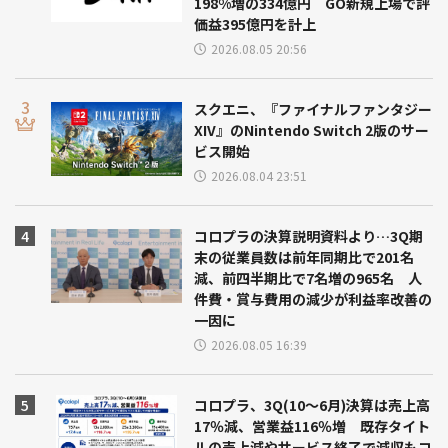
198%増の334億円 GO新規上場で評
価益395億円を計上
2026.08.05 20:56
スクエニ、『ファイナルファンタジー
XIV』のNintendo Switch 2版のサー
ビス開始
2026.08.04 23:51
コロプラの決算説明資料より…3Q期
末の従業員数は前年同期比で201名
減、前四半期比で7名増の965名 人
件費・賞与費用の減少が利益率改善の
一因に
2026.08.05 16:39
コロプラ、3Q(10～6月)決算は売上高
17％減、営業益116％増 既存タイト
ルの売上減やサービス終了で減収もコ