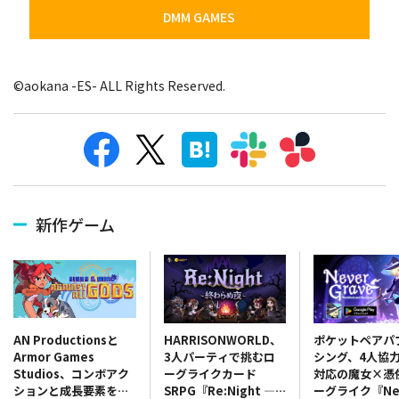
DMM GAMES
©aokana -ES- ALL Rights Reserved.
新作ゲーム
HARRISONWORLD、
ポケットペアパ
AN Productionsと
3人パーティで挑むロ
シング、4人協
Armor Games
ーグライクカード
対応の魔女×憑
Studios、コンボアク
SRPG『Re:Night ―
ーグライク『Ne
ションと成長要素を融