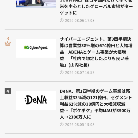
米を中心としたグローバル市場がター
ゲットに
2026.08.06 17:03
サイバーエージェント、第3四半期決
算は営業益38％増の674億円と大幅増
益 ABEMAとゲーム事業が大幅増
益 「社内で想定したよりも良い感
触」(山内社長)
2026.08.07 16:58
DeNA、第1四半期のゲーム事業は売
上収益33%減の121億円、セグメント
利益62%減の38億円と大幅減収減
益…『ポケポケ』平均MAUが3900万
人→2300万人に
2026.08.05 19:03