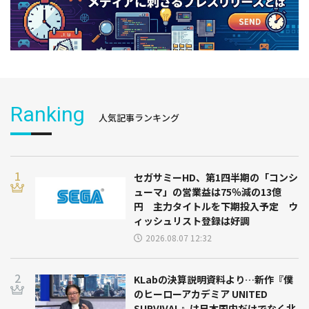
Ranking
人気記事ランキング
セガサミーHD、第1四半期の「コンシ
ューマ」の営業益は75％減の13億
円 主力タイトルを下期投入予定 ウ
ィッシュリスト登録は好調
2026.08.07 12:32
KLabの決算説明資料より…新作『僕
のヒーローアカデミア UNITED
SURVIVAL』は日本国内だけでなく北