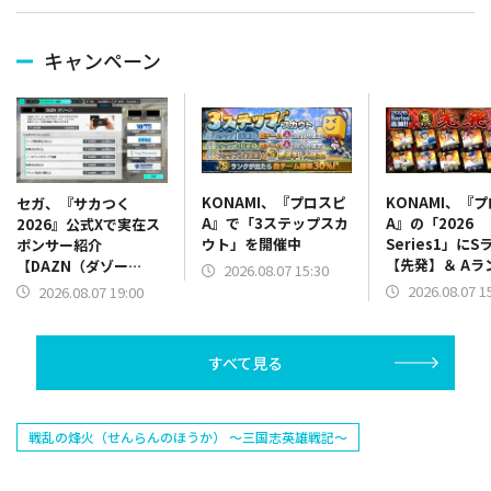
キャンペーン
KONAMI、『プロスピ
KONAMI、『
セガ、『サカつく
A』で「3ステップスカ
A』の「2026
2026』公式Xで実在ス
ウト」を開催中
Series1」にS
ポンサー紹介
【先発】＆ Aラ
【DAZN（ダゾー
2026.08.07 15:30
【野手】新登場
ン）】篇をポスト
2026.08.07 1
2026.08.07 19:00
リー(オリックス
ラー(中日)、奈
己(北海道日本ハ
すべて見る
塁手)、持丸泰輝
捕手)など
戦乱の烽火（せんらんのほうか） ～三国志英雄戦記～