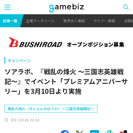
記事一覧
企業データベース
業界求人情報
セミナー情報
決算
キャンペーン
ソアラボ、『戦乱の烽火 ～三国志英雄戦
記～』でイベント「プレミアムアニバーサ
リー」を3月10日より実施
戦乱の烽火（せんらんのほうか） ～三国志英雄戦記～
2017.03.06 22:24