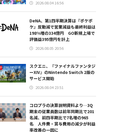
2026.08.04 16:56
DeNA、第1四半期決算は『ポケポ
ケ』反動減で営業減益も最終利益は
198%増の334億円 GO新規上場で
評価益395億円を計上
2026.08.05 20:56
スクエニ、『ファイナルファンタジ
ーXIV』のNintendo Switch 2版の
サービス開始
2026.08.04 23:51
コロプラの決算説明資料より…3Q
期末の従業員数は前年同期比で201
名減、前四半期比で7名増の965
名 人件費・賞与費用の減少が利益
率改善の一因に