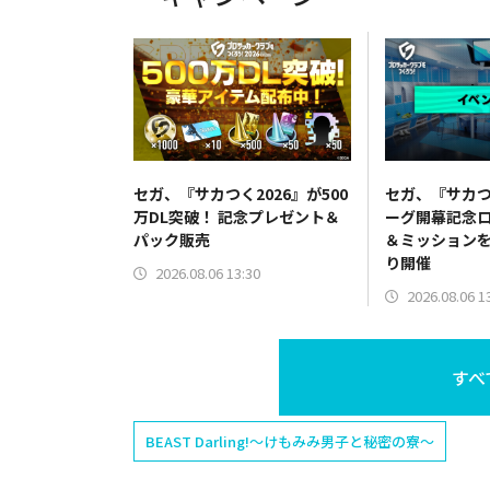
セガ、『サカつく2026』が500
セガ、『サカつ
万DL突破！ 記念プレゼント＆
ーグ開幕記念
パック販売
＆ミッションを
り開催
2026.08.06 13:30
2026.08.06 1
すべ
BEAST Darling!～けもみみ男子と秘密の寮～