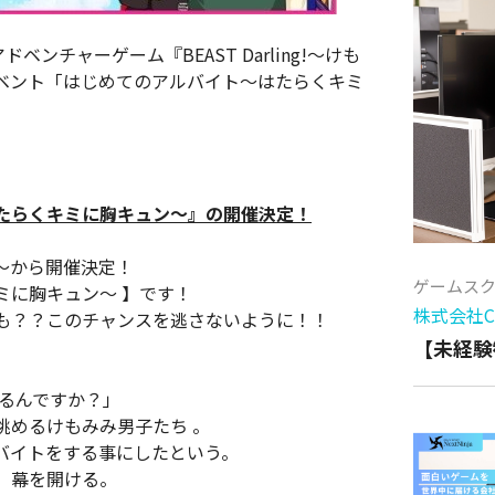
ンチャーゲーム『BEAST Darling!～けも
ベント「はじめてのアルバイト～はたらくキミ
たらくキミに胸キュン～』の開催決定！
0～から開催決定！
ゲームス
ミに胸キュン～ 】です！
株式会社Cy
も？？このチャンスを逃さないように！！
【未経験
てるんですか？」
眺めるけもみみ男子たち 。
バイトをする事にしたという。
、幕を開ける。