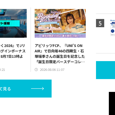
く2026』でJリ
アピリッツFCP、『UNI'S ON
ログインボーナス
AIR』で日向坂46の四期生・石
8月7日13時よ
塚瑶季さんの誕生日を記念した
「誕生日限定バースデーコレク
ション」を開催中
3:21
2026.08.06 11:07
て見る