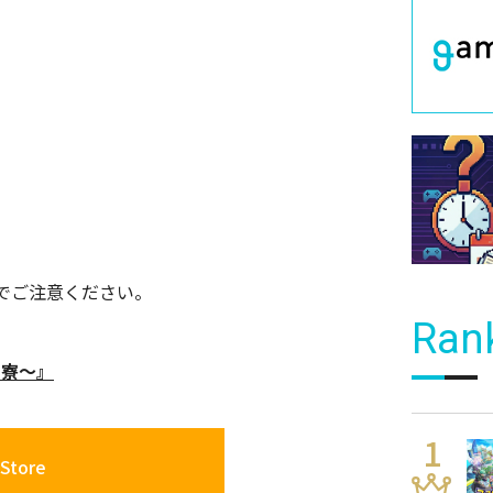
でご注意ください。
Ran
の寮～』
Store