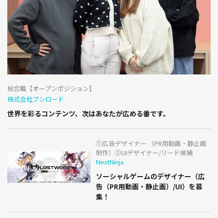
総合職【オープンポジション】
株式会社ブシロード
世界を彩るコンテンツ、次はあなたが広める番です。
①広告デザイナー （PR用動画・静止画
制作）②UIデザイナー/リード候補
NextNinja
ソーシャルゲームのデザイナー（広
告（PR用動画・静止画）/UI）を募
集！