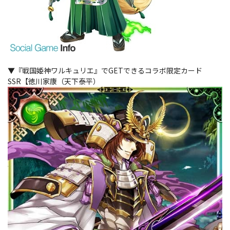
▼『戦国姫神ワルキュリエ』でGETできるコラボ限定カード
SSR【徳川家康（天下泰平）