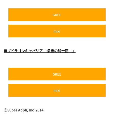
GREE
mixi
『ドラゴンキャバリア －最後の騎士団－』
■
GREE
mixi
ⒸSuper Appli, Inc. 2014