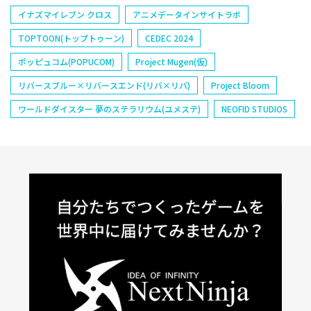
イナズマイレブン クロス
アニメデータインサイトラボ
TOPTOON(トップトゥーン)
CEDEC 2024
ポッピュコム(POPUCOM)
Project Mugen(仮)
リバースブルー×リバースエンド(リバ×リバ)
Project Bloom
ワールドダイスター 夢のステラリウム(ユメステ)
NEOFID STUDIOS