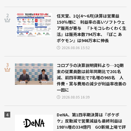
任天堂、1Q(4～6月)決算は営業益
150％増に 利益率の高いソフトウェ
ア販売が寄与 『トモコレわくわく生
活』は販売本数794万本、『ぽこ あ
ポケモン』は946万本に伸長
2026.08.06 15:52
コロプラの決算説明資料より…3Q期
末の従業員数は前年同期比で201名
減、前四半期比で7名増の965名 人
件費・賞与費用の減少が利益率改善の
一因に
2026.08.05 16:39
DeNA、第1四半期決算は『ポケポ
ケ』反動減で営業減益も最終利益は
198%増の334億円 GO新規上場で評