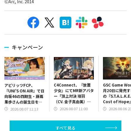
ⒸArc, Inc. 2014
キャンペーン
C4Connect、『放置
GSC Game Wo
アピリッツFCP、
少女』にてMR新アバタ
月20日に発売
『UNI'S ON AIR』で日
ー「頂上対決 項羽
の『S.T.A.L.K.E.
向坂46の四期生・藤嶌
（CV. 金子真由美）」
Cost of Hop
果歩さんの誕生日を記
が本日正午より登場
ケーションを紹
念した「誕生日限定バ
2026.08.07 11:00
2026.08.06 2
2026.08.07 11:13
最新映像を公開
ースデーコレクショ
ン」を開催中
すべて見る