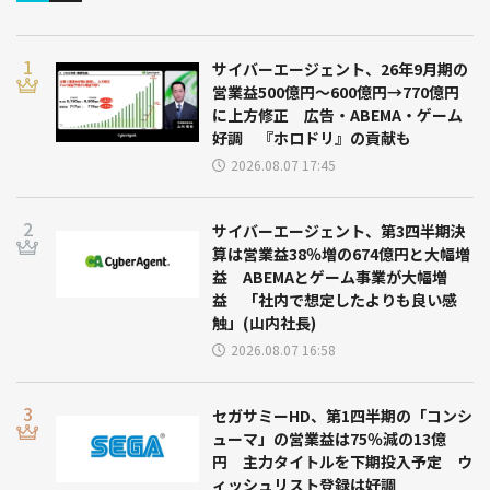
サイバーエージェント、26年9月期の
営業益500億円～600億円→770億円
に上方修正 広告・ABEMA・ゲーム
好調 『ホロドリ』の貢献も
2026.08.07 17:45
サイバーエージェント、第3四半期決
算は営業益38％増の674億円と大幅増
益 ABEMAとゲーム事業が大幅増
益 「社内で想定したよりも良い感
触」(山内社長)
2026.08.07 16:58
セガサミーHD、第1四半期の「コンシ
ューマ」の営業益は75％減の13億
円 主力タイトルを下期投入予定 ウ
ィッシュリスト登録は好調