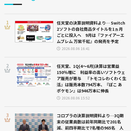
任天堂の決算説明資料より… Switch
2ソフトの自社商品タイトルを1ヵ月
ごとに投入へ 9月は『ファイアーエ
ムブレム 万紫千紅』の発売を予定
2026.08.06 16:41
任天堂、1Q(4～6月)決算は営業益
150％増に 利益率の高いソフトウェ
ア販売が寄与 『トモコレわくわく生
活』は販売本数794万本、『ぽこ あ
ポケモン』は946万本に伸長
2026.08.06 15:52
コロプラの決算説明資料より…3Q期
末の従業員数は前年同期比で201名
減、前四半期比で7名増の965名 人