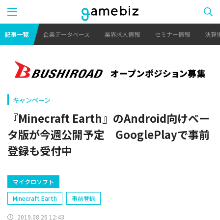
記事一覧
企業データベース
業界求人情報
セミナー情報
決算
キャンペーン
『Minecraft Earth』のAndroid向けベー
タ版が今週公開予定 GooglePlayで事前
登録も受付中
マイクロソフト
Minecraft Earth
事前登録
2019.08.26 12:43