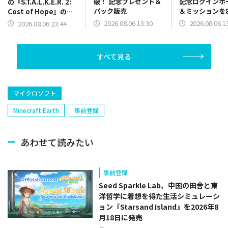
破！ 記念プレゼント＆
記念ログインボ
の『S.T.A.L.K.E.R. 2:
パック販売
＆ミッションを
Cost of Hope』のロ
13時より開催
ケーションを紹介する
2026.08.06 13:30
2026.08.06 1
2026.08.06 23:44
最新映像を公開
すべて見る
マイクロソフト
Minecraft Earth
事前登録
あわせて読みたい
事前登録
Seed Sparkle Lab、中国の田舎と東
洋哲学に着想を得た生活シミュレーシ
ョン『Starsand Island』を2026年8
月18日に発売