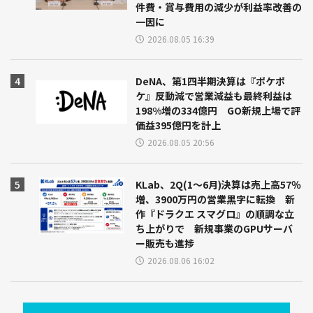
件費・賞与費用の減少が利益率改善の
一因に
2026.08.05 16:39
DeNA、第1四半期決算は『ポケポ
ケ』反動減で営業減益も最終利益は
198%増の334億円 GO新規上場で評
価益395億円を計上
2026.08.05 20:56
KLab、2Q(1～6月)決算は売上高57％
増、3900万円の営業黒字に転換 新
作『ドラクエ スマグロ』の順調な立
ち上がりで 新規事業のGPUサーバ
ー販売も進捗
2026.08.06 16:02