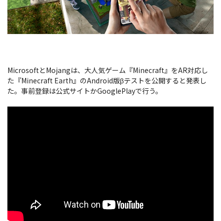
MicrosoftとMojangは、大人気ゲーム『Minecraft』をAR対応し
た『Minecraft Earth』のAndroid版βテストを公開すると発表し
た。事前登録は公式サイトかGooglePlayで行う。