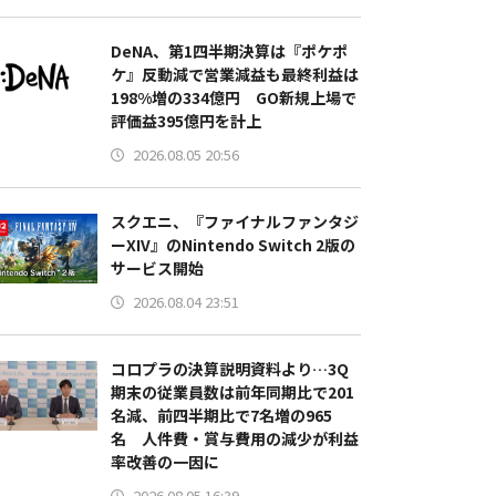
DeNA、第1四半期決算は『ポケポ
ケ』反動減で営業減益も最終利益は
198%増の334億円 GO新規上場で
評価益395億円を計上
2026.08.05 20:56
スクエニ、『ファイナルファンタジ
ーXIV』のNintendo Switch 2版の
サービス開始
2026.08.04 23:51
コロプラの決算説明資料より…3Q
期末の従業員数は前年同期比で201
名減、前四半期比で7名増の965
名 人件費・賞与費用の減少が利益
率改善の一因に
2026.08.05 16:39