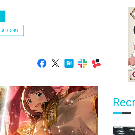
）
（ミリシタ）
Recr