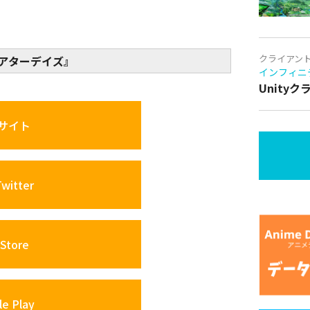
クライアン
シアターデイズ』
インフィニ
Unity
サイト
itter
Store
e Play