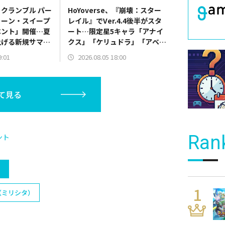
クランブル パー
HoYoverse、『崩壊：スター
リーン・スイープ
レイル』でVer.4.4後半がスタ
ベント」開催…夏
ート…限定星5キャラ「アナイ
上げる新規サマー
クス」「ケリュドラ」「アベン
チュリン」が同時復刻登場する
9:01
2026.08.05 18:00
イベント跳躍開催
て見る
Ran
ント
）
（ミリシタ）