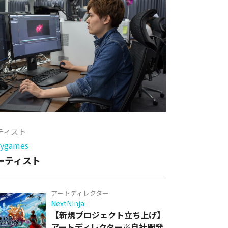
ーティスト
games
アーティスト
アートディレクター
NextNinja
【新規プロジェクト立ち上げ】
アートディレクター※自社開発