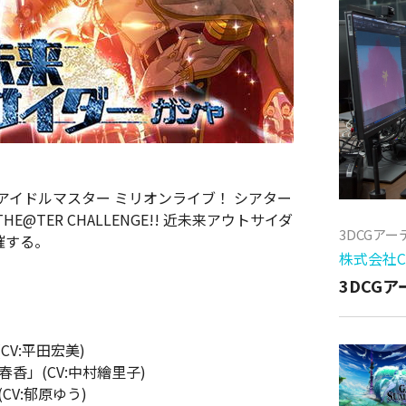
イドルマスター ミリオンライブ！ シアター
TER CHALLENGE!! 近未来アウトサイダ
3DCGア
催する。
株式会社Cy
3DCG
CV:平田宏美)
春香」(CV:中村繪里子)
CV:郁原ゆう)