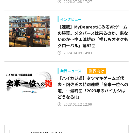
2026.07.08 17:27
インタビュー
【連載】MyDearestにみるVRゲーム
の勝算。メタバースは来るのか、来な
いのか…中山淳雄の「推しもオタクも
グローバル」第92回
2024.04.09 14:03
業界向け
業界ニュース
【ハイカジ道】タツマキゲームズ代
表・畑佐氏の特別連載「全米一位への
道」…最終回「2023年のハイカジは
どうなる!?」
2023.01.12 12:00