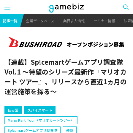
記事一覧
企業データベース
業界求人情報
セミナー情報
決算
【連載】Sp!cemartゲームアプリ調査隊
Vol.1 〜待望のシリーズ最新作『マリオカ
ート ツアー』、リリースから直近1ヵ月の
運営施策を探る〜
任天堂
スパイスマート
Mario Kart Tour（マリオカートツアー）
Sp!cemartゲームアプリ調査隊
連載