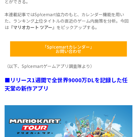
とができる。
本連載記事ではSp!cemart協力のもと、カレンダー機能を用い
た、ランキング上位タイトルの直近のゲーム内施策を分析。今回
は
『マリオカート
ツアー』
をピックアップする。
「Sp!cemartカレンダー」
お問い合わせ
（以下、Sp!cemartゲームアプリ調査隊より）
■リリース1週間で全世界9000万DLを記録した任
天堂の新作アプリ
​