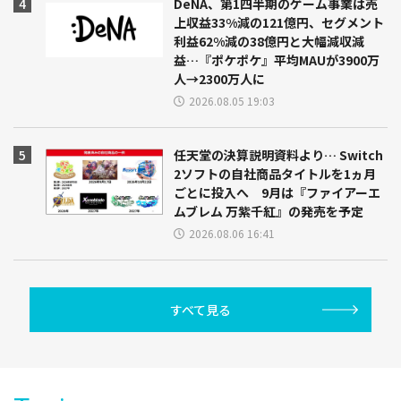
DeNA、第1四半期のゲーム事業は売
上収益33%減の121億円、セグメント
利益62%減の38億円と大幅減収減
益…『ポケポケ』平均MAUが3900万
人→2300万人に
2026.08.05 19:03
任天堂の決算説明資料より… Switch
2ソフトの自社商品タイトルを1ヵ月
ごとに投入へ 9月は『ファイアーエ
ムブレム 万紫千紅』の発売を予定
2026.08.06 16:41
すべて見る