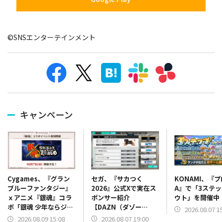
©SNSエンターテインメント
キャンペーン
セガ、『サカつく
KONAMI、『
Cygames、『グラン
2026』公式Xで実在ス
A』で「3ステ
ブルーファンタジー』
ポンサー紹介
ウト」を開催中
ｘアニメ『銀魂』コラ
【DAZN（ダゾー
ボ「銀魂 少年ならジャ
2026.08.07 1
ン）】篇をポスト
ンプの裏表紙までちゃ
2026.08.07 19:00
2026.08.09 15:08