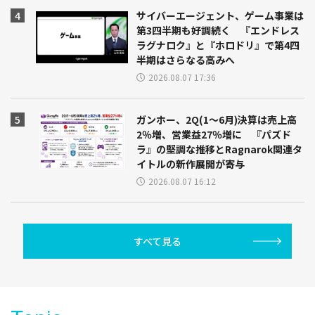
サイバーエージェント、ゲーム事業は
第3四半期も好調続く 『エンドレス
ラグナロク』と『ホロドリ』で第4四
半期はさらなる高みへ
2026.08.07 17:36
ガンホー、2Q(1～6月)決算は売上高
2％増、営業益27％増に 『パズド
ラ』の堅調な推移とRagnarok関連タ
イトルの新作展開が寄与
2026.08.07 16:12
すべて見る