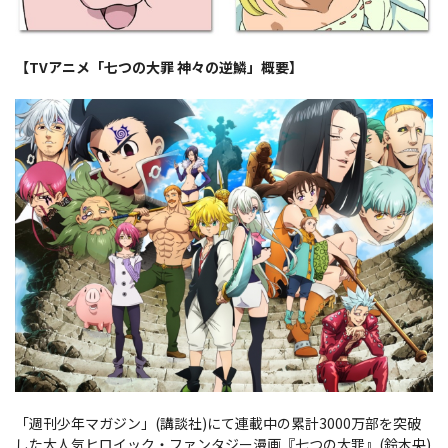
【TVアニメ「七つの大罪 神々の逆鱗」概要】
「週刊少年マガジン」(講談社)にて連載中の累計3000万部を突破
した大人気ヒロイック・ファンタジー漫画『七つの大罪』(鈴木央)