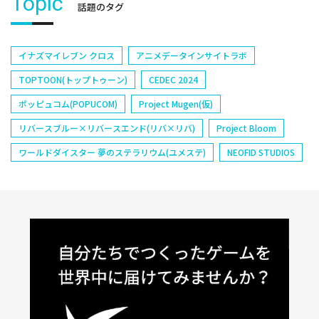
Topic
話題のタグ
イナズマイレブン クロス
アニメデータインサイトラボ
TOPTOON(トップトゥーン)
CEDEC 2024
ポッピュコム(POPUCOM)
Project Mugen(仮)
リバースブルー×リバースエンド(リバ×リバ)
Project Bloom
ワールドダイスター 夢のステラリウム(ユメステ)
NEOFID STUDIOS