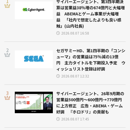
サイバーエージェント、第3四半期決
算は営業益38％増の674億円と大幅増
益 ABEMAとゲーム事業が大幅増
益 「社内で想定したよりも良い感
触」(山内社長)
2026.08.07 16:58
セガサミーHD、第1四半期の「コンシ
ューマ」の営業益は75％減の13億
円 主力タイトルを下期投入予定 ウ
ィッシュリスト登録は好調
2026.08.07 12:32
サイバーエージェント、26年9月期の
営業益500億円～600億円→770億円
に上方修正 広告・ABEMA・ゲーム
好調 『ホロドリ』の貢献も
2026.08.07 17:45