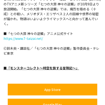
のTVアニメ新シリーズ「七つの大罪 神々の逆鱗」が10月9日より
放送開始。「七つの大罪 神々の逆鱗」では、熾烈を極める〈十
戒〉との戦い、メリオダス・エリザベス２人の因縁や世界の秘密
が描かれ、物語はいよいよクライマックスへと向かって進んでい
く。
■「七つの大罪 神々の逆鱗」アニメ公式サイト
https://www.7-taizai.net/
Ⓒ鈴木央・講談社／「七つの大罪 神々の逆鱗」製作委員会・テレ
ビ東京
■『モンスターコレクト～時空を旅する冒険記～』
App Store
Google Play