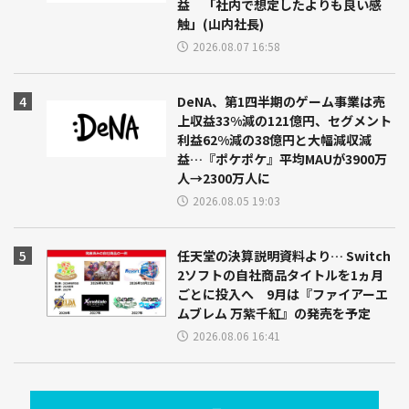
益 「社内で想定したよりも良い感
触」(山内社長)
2026.08.07 16:58
DeNA、第1四半期のゲーム事業は売
上収益33%減の121億円、セグメント
利益62%減の38億円と大幅減収減
益…『ポケポケ』平均MAUが3900万
人→2300万人に
2026.08.05 19:03
任天堂の決算説明資料より… Switch
2ソフトの自社商品タイトルを1ヵ月
ごとに投入へ 9月は『ファイアーエ
ムブレム 万紫千紅』の発売を予定
2026.08.06 16:41