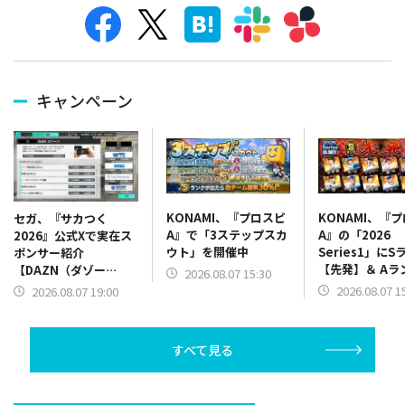
キャンペーン
KONAMI、『プロスピ
KONAMI、『
セガ、『サカつく
A』で「3ステップスカ
A』の「2026
2026』公式Xで実在ス
ウト」を開催中
Series1」にS
ポンサー紹介
【先発】＆ Aラ
【DAZN（ダゾー
2026.08.07 15:30
【野手】新登場
ン）】篇をポスト
2026.08.07 1
2026.08.07 19:00
リー(オリックス
ラー(中日)、奈
己(北海道日本ハ
すべて見る
塁手)、持丸泰輝
捕手)など