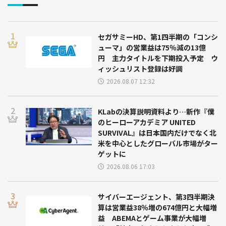
セガサミーHD、第1四半期の「コンシ
ューマ」の営業益は75％減の13億
円 主力タイトルを下期投入予定 ウ
ィッシュリスト登録は好調
2026.08.07 12:32
KLabの決算説明資料より…新作『僕
のヒーローアカデミア UNITED
SURVIVAL』は日本国内だけでなく北
米を中心としたグローバル市場がター
ゲットに
2026.08.06 17:03
サイバーエージェント、第3四半期決
算は営業益38％増の674億円と大幅増
益 ABEMAとゲーム事業が大幅増