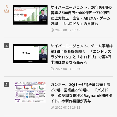
サイバーエージェント、26年9月期の
営業益500億円～600億円→770億円
に上方修正 広告・ABEMA・ゲーム
好調 『ホロドリ』の貢献も
2026.08.07 17:45
サイバーエージェント、ゲーム事業は
第3四半期も好調続く 『エンドレス
ラグナロク』と『ホロドリ』で第4四
半期はさらなる高みへ
2026.08.07 17:36
ガンホー、2Q(1～6月)決算は売上高
2％増、営業益27％増に 『パズド
ラ』の堅調な推移とRagnarok関連タ
イトルの新作展開が寄与
2026.08.07 16:12