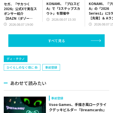
KONAMI、『プロスピ
KONAMI、『
セガ、『サカつく
A』で「3ステップスカ
A』の「2026
2026』公式Xで実在ス
ウト」を開催中
Series1」にS
ポンサー紹介
【先発】＆ Aラ
【DAZN（ダゾー
2026.08.07 15:30
【野手】新登場
ン）】篇をポスト
2026.08.07 1
2026.08.07 19:00
リー(オリックス
ラー(中日)、奈
己(北海道日本ハ
すべて見る
塁手)、持丸泰輝
捕手)など
ディ・テクノ
ひぐらしのなく頃に 命
事前登録
あわせて読みたい
事前登録
Vsoo Games、手描き風ローグライ
クデッキビルダー『Dreamcards』