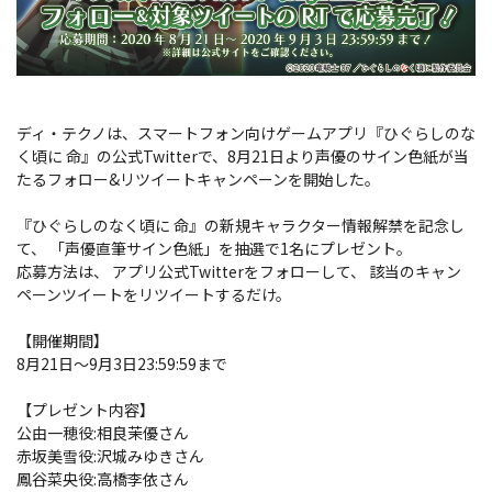
ディ・テクノは、スマートフォン向けゲームアプリ『ひぐらしのな
く頃に 命』の公式Twitterで、8月21日より声優のサイン色紙が当
たるフォロー&リツイートキャンペーンを開始した。
『ひぐらしのなく頃に 命』の新規キャラクター情報解禁を記念し
て、 「声優直筆サイン色紙」を抽選で1名にプレゼント。
応募方法は、 アプリ公式Twitterをフォローして、 該当のキャン
ペーンツイートをリツイートするだけ。
【開催期間】
8月21日～9月3日23:59:59まで
【プレゼント内容】
公由一穂役:相良茉優さん
赤坂美雪役:沢城みゆきさん
鳳谷菜央役:高橋李依さん