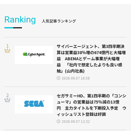
Ranking
人気記事ランキング
サイバーエージェント、第3四半期決
算は営業益38％増の674億円と大幅増
益 ABEMAとゲーム事業が大幅増
益 「社内で想定したよりも良い感
触」(山内社長)
2026.08.07 16:58
セガサミーHD、第1四半期の「コンシ
ューマ」の営業益は75％減の13億
円 主力タイトルを下期投入予定 ウ
ィッシュリスト登録は好調
2026.08.07 12:32