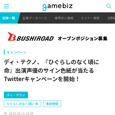
記事一覧
企業データベース
業界求人情報
セミナー情報
決算
キャンペーン
ディ・テクノ、『ひぐらしのなく頃に
命』出演声優のサイン色紙が当たる
Twitterキャンペーンを開始！
ディ・テクノ
ひぐらしのなく頃に 命
事前登録
2020.08.21 18:40