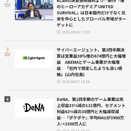
KLabの決算説明資料より…新作『僕
のヒーローアカデミア UNITED
SURVIVAL』は日本国内だけでなく北
米を中心としたグローバル市場がター
ゲットに
2026.08.06 17:03
サイバーエージェント、第3四半期決
算は営業益38％増の674億円と大幅増
益 ABEMAとゲーム事業が大幅増
益 「社内で想定したよりも良い感
触」(山内社長)
2026.08.07 16:58
DeNA、第1四半期のゲーム事業は売
上収益33%減の121億円、セグメント
利益62%減の38億円と大幅減収減
益…『ポケポケ』平均MAUが3900万
人→2300万人に
2026.08.05 19:03