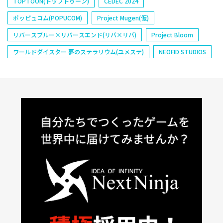
TOPTOON(トップトゥーン)
CEDEC 2024
ポッピュコム(POPUCOM)
Project Mugen(仮)
リバースブルー×リバースエンド(リバ×リバ)
Project Bloom
ワールドダイスター 夢のステラリウム(ユメステ)
NEOFID STUDIOS