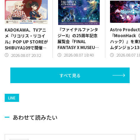
『ファイナルファンタ
Astro Produc
KADOKAWA、TVアニ
ジーX』の25周年記念
『MoonHack
メ『リコリス・リコイ
展覧会『FINAL
ハック）』を東
ル』POP UP STOREが
FANTASY X MUSEUM-
ムダンジョン13
SHIBUYA109で開催決
幻光の記憶-』チケット
展！リズムアク
定
2026.08.07 18:40
2026.08.07 1
2026.08.07 20:32
発売開始！限定グッズ
パートを実際に
情報も一部公開
可能
すべて見る
LINE
あわせて読みたい