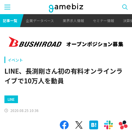
記事一覧
企業データベース
業界求人情報
セミナー情報
決算
イベント
LINE、長渕剛さん初の有料オンラインラ
イブで10万人を動員
LINE
2020.08.25 10:36