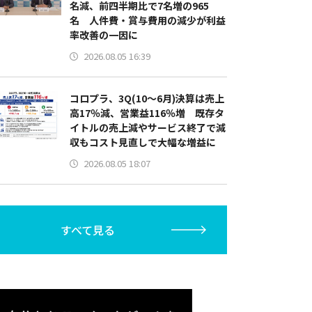
名減、前四半期比で7名増の965
名 人件費・賞与費用の減少が利益
率改善の一因に
2026.08.05 16:39
コロプラ、3Q(10～6月)決算は売上
高17％減、営業益116％増 既存タ
イトルの売上減やサービス終了で減
収もコスト見直しで大幅な増益に
2026.08.05 18:07
すべて見る