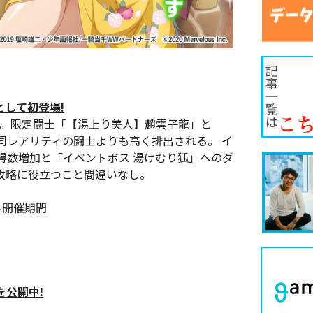
として初登場!
する。限定闘士「【湯上り美人】趙雲子龍」と
同レアリティの闘士よりも高く排出される。 イ
得数増加と「イベントボス 湯けむり狐」へのダ
攻略に役立つこと間違いなし。
ト開催期間
公開中!