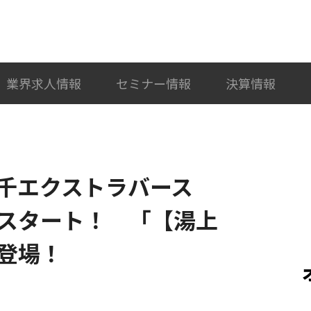
検索
カテゴリ選択
業界求人情報
セミナー情報
決算情報
千エクストラバース
スタート！ 「【湯上
登場！