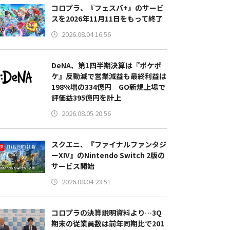
コロプラ、『フェスバ+』のサービ
スを2026年11月11日をもって終了
2026.08.04 16:56
DeNA、第1四半期決算は『ポケポ
ケ』反動減で営業減益も最終利益は
198%増の334億円 GO新規上場で
評価益395億円を計上
2026.08.05 20:56
スクエニ、『ファイナルファンタジ
ーXIV』のNintendo Switch 2版の
サービス開始
2026.08.04 23:51
コロプラの決算説明資料より…3Q
期末の従業員数は前年同期比で201