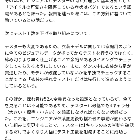
そのほか、ビジュアルとテスターの間で共通した基本方針として
「アイドルの可愛さを阻害している症状はバグ」であるという認
識があるとも語った。報告を迷った際には、この方針に基づいて
動いているとの話だった。
次にテスト工数を下げる取り組みについて。
テスターも大変であるため、衣装モデルに関しては家庭用のよう
に全てのビジュアルデータが揃ってからテストを行うのではなく、
締め切りより早く仕上げることで余裕があるタイミングでチェッ
クしてもらえるようにしている。また、ダンス中に衣装から足が
貫通したり、モデルが破綻していないかを単独でチェックするこ
とができる「衣装の揺れ骨テスト」だけは先行して進めるように
しているという。
そのほか、揺れ骨は52人全員異なった設定となっているが、全て
を見ることは不可能であるため、テスターは最低でも3キャラ分
（大きい・標準・小さい）を確認しなければならない状態だっ
た。これを、エンジニアが体系変更後も揺れ骨の挙動が変わらな
い仕組みに変更することで、テスターは1キャラのみの挙動を確認
するだけでよくなり大幅にテスト工数を削減することに成功し
た。