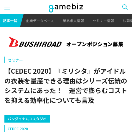
記事一覧
企業データベース
業界求人情報
セミナー情報
決算
セミナー
【CEDEC 2020】『ミリシタ』がアイドル
の衣装を量産できる理由はシリーズ伝統の
システムにあった！ 運営で膨らむコスト
を抑える効率化についても言及
バンダイナムコスタジオ
CEDEC 2020