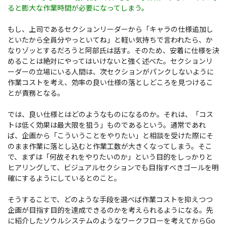
ると膨大な作業時間が必要になってしまう。
もし、上司であるセクションリーダーから「キャラの仕様追加し
といたから全員分やっといてね」と軽い気持ちで言われたら、か
なりゾッとするだろうと阿部氏は話す。そのため、安着に仕様を決
めることは絶対にやってはいけないと強く述べた。セクションリ
ーダーの立場にいる人間は、次セクションがパンクしないように
作業コストを考え、効率の良い仕様の落としどころを見つけるこ
とが責務となる。
では、良い仕様とはどのようなものになるのか。それは、「コス
トは低く効果は最大限を狙う」ものであるという。通常であれ
ば、企画から「こういうことをやりたい」と相談を受けた際にそ
のまま作業に落とし込むと作業工数が大きくなってしまう。そこ
で、まずは「何故それをやりたいのか」という目的をしっかりと
ヒアリングして、ビジュアルセクションでも目指すべきゴールを明
確にするようにしているとのこと。
そうすることで、どのような手段を選べば作業コストを抑えつつ
企画が目指す目的を達成できるのかを考えられるようになる。先
に紹介したソウルシステムのようなワークフローを考えてからGo