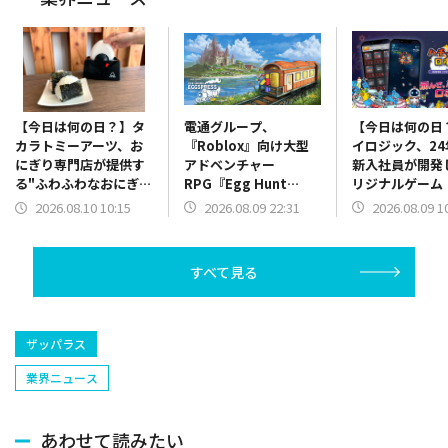
電通グループ、
【今日は何の日
【今日は何の日？】タ
『Roblox』向け大型
イロジック、24
カラトミーアーツ、お
アドベンチャー
新入社員が開発
にぎり専門店が提供す
RPG『Egg Hunt
リジナルゲーム
る"ふわふわなおにぎ
2026: The Grand
ャメチャロボッ
り"が手軽に作れる「究
2026.08.09 22:31
2026.08.09 1
2026.08.10 10:15
Eggspress』のプロデ
App Storeで
極のおにぎり」を発売
ュースとグローバル展
（2024年8月9
（2023年8月10日）
開を支援
すべて見る
ザッパラス
業界ニュース
あわせて読みたい