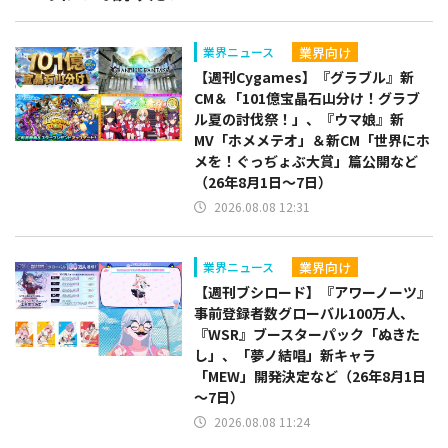
業界向け
業界ニュース
【週刊Cygames】『グラブル』新
CM＆「101億宝晶石山分け！グラブ
ル夏の討伐祭！」、『ウマ娘』新
MV「ホメメテオ」＆新CM「世界にホ
メを！ぐっぢょぶ大賞」篇公開など
（26年8月1日～7日）
2026.08.08 12:31
業界向け
業界ニュース
【週刊ブシロード】『アワーノーツ』
事前登録者数グローバル100万人、
『WSR』ブースターパック「ぬきた
し」、「夢ノ結唱」新キャラ
「MEW」開発決定など（26年8月1日
～7日）
2026.08.08 11:24