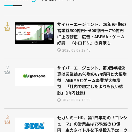
サイバーエージェント、26年9月期の
営業益500億円～600億円→770億円
に上方修正 広告・ABEMA・ゲーム
好調 『ホロドリ』の貢献も
2026.08.07 17:45
サイバーエージェント、第3四半期決
算は営業益38％増の674億円と大幅増
益 ABEMAとゲーム事業が大幅増
益 「社内で想定したよりも良い感
触」(山内社長)
2026.08.07 16:58
セガサミーHD、第1四半期の「コンシ
ューマ」の営業益は75％減の13億
円 主力タイトルを下期投入予定 ウ