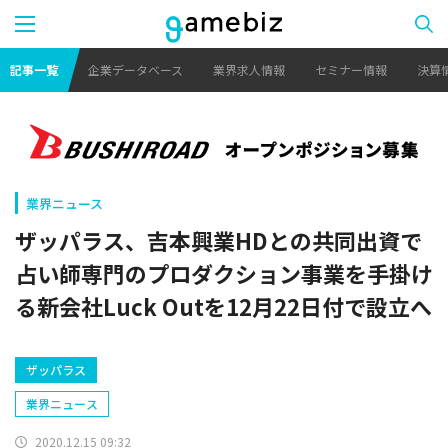
記事一覧
企業データベース
業界求人情報
セミナー情報
決算
業界ニュース
ザッパラス、吉本興業HDとの共同出資で
占い師専門のプロダクション事業を手掛け
る新会社Luck Outを12月22日付で設立へ
ザッパラス
業界ニュース
2020.12.15 09:32