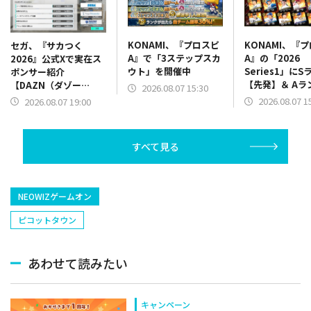
KONAMI、『プロスピ
KONAMI、『
セガ、『サカつく
A』で「3ステップスカ
A』の「2026
2026』公式Xで実在ス
ウト」を開催中
Series1」にS
ポンサー紹介
【先発】＆ Aラ
【DAZN（ダゾー
2026.08.07 15:30
【野手】新登場
ン）】篇をポスト
2026.08.07 1
2026.08.07 19:00
リー(オリックス
ラー(中日)、奈
己(北海道日本ハ
すべて見る
塁手)、持丸泰輝
捕手)など
NEOWIZゲームオン
ピコットタウン
あわせて読みたい
キャンペーン