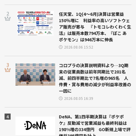
任天堂、1Q(4～6月)決算は営業益
150％増に 利益率の高いソフトウェ
ア販売が寄与 『トモコレわくわく生
活』は販売本数794万本、『ぽこ あ
ポケモン』は946万本に伸長
2026.08.06 15:52
コロプラの決算説明資料より…3Q期
末の従業員数は前年同期比で201名
減、前四半期比で7名増の965名 人
件費・賞与費用の減少が利益率改善の
一因に
2026.08.05 16:39
DeNA、第1四半期決算は『ポケポ
ケ』反動減で営業減益も最終利益は
198%増の334億円 GO新規上場で評
価益395億円を計上