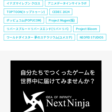
イナズマイレブン クロス
アニメデータインサイトラボ
TOPTOON(トップトゥーン)
CEDEC 2024
ポッピュコム(POPUCOM)
Project Mugen(仮)
リバースブルー×リバースエンド(リバ×リバ)
Project Bloom
ワールドダイスター 夢のステラリウム(ユメステ)
NEOFID STUDIOS