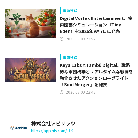
事前登録
Digital Vortex Entertainment、室
内園芸シミュレーション『Tiny
Eden』を2026年9月7日に発売
2026.08.09 22:52
事前登録
Keya LabsとTambù Digital、戦略
的な軍団構築とリアルタイムな戦闘を
融合させたアクションローグライト
『Soul Merger』を発表
2026.08.09 22:43
株式会社アピリッツ
https://appirits.com/