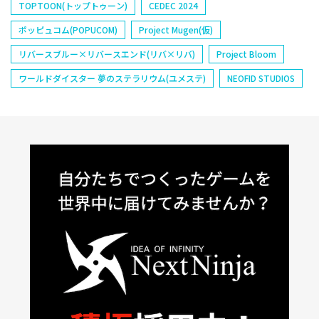
TOPTOON(トップトゥーン)
CEDEC 2024
ポッピュコム(POPUCOM)
Project Mugen(仮)
リバースブルー×リバースエンド(リバ×リバ)
Project Bloom
ワールドダイスター 夢のステラリウム(ユメステ)
NEOFID STUDIOS