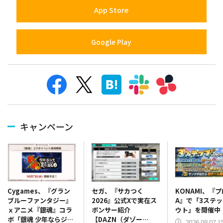
App Store
Google Play
キャンペーン
セガ、『サカつく
KONAMI、『
Cygames、『グラン
2026』公式Xで実在ス
A』で「3ステ
ブルーファンタジー』
ポンサー紹介
ウト」を開催中
ｘアニメ『銀魂』コラ
【DAZN（ダゾー
ボ「銀魂 少年ならジャ
2026.08.07 1