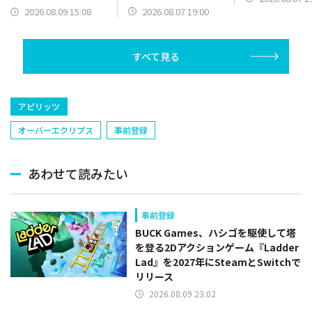
ン）】篇をポスト
ンプの裏表紙までちゃ
2026.08.07 19:00
2026.08.09 15:08
んと楽しめ」を復刻開
催
すべて見る
アピリッツ
オーバーエクリプス
事前登録
あわせて読みたい
事前登録
BUCK Games、ハシゴを駆使して塔
を登る2Dアクションゲーム『Ladder
Lad』を2027年にSteamとSwitchで
リリース
2026.08.09 23:02