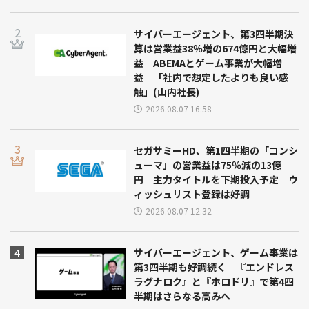
サイバーエージェント、第3四半期決
算は営業益38％増の674億円と大幅増
益 ABEMAとゲーム事業が大幅増
益 「社内で想定したよりも良い感
触」(山内社長)
2026.08.07 16:58
セガサミーHD、第1四半期の「コンシ
ューマ」の営業益は75％減の13億
円 主力タイトルを下期投入予定 ウ
ィッシュリスト登録は好調
2026.08.07 12:32
サイバーエージェント、ゲーム事業は
第3四半期も好調続く 『エンドレス
ラグナロク』と『ホロドリ』で第4四
半期はさらなる高みへ