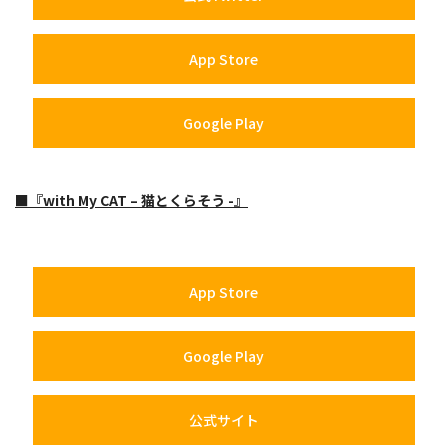
App Store
Google Play
■『with My CAT – 猫とくらそう -』
App Store
Google Play
公式サイト