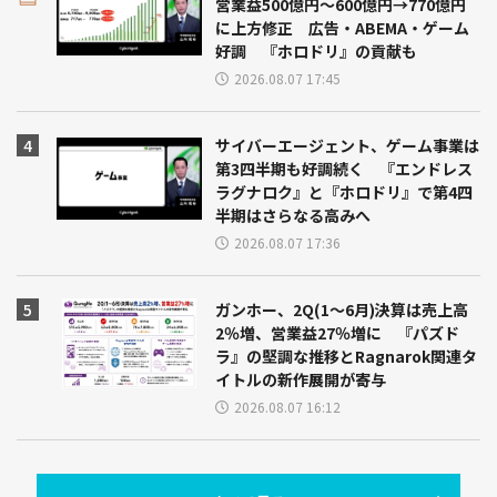
営業益500億円～600億円→770億円
に上方修正 広告・ABEMA・ゲーム
好調 『ホロドリ』の貢献も
2026.08.07 17:45
サイバーエージェント、ゲーム事業は
第3四半期も好調続く 『エンドレス
ラグナロク』と『ホロドリ』で第4四
半期はさらなる高みへ
2026.08.07 17:36
ガンホー、2Q(1～6月)決算は売上高
2％増、営業益27％増に 『パズド
ラ』の堅調な推移とRagnarok関連タ
イトルの新作展開が寄与
2026.08.07 16:12