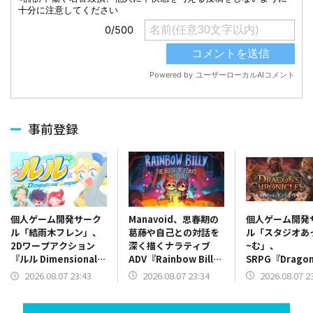
事前登録
Manavoid、思春期の
個人ゲーム開発
個人ゲーム開発サーク
葛藤や自己との対話を
ル「スタジオあ
ル「結雨木フレン」、
深く描くナラティブ
~む」、
2Dワープアクション
ADV『Rainbow Billy:
SRPG『Dragon
『ルル Dimensional
The Book of Fears』
Chronicles 
Leaper』体験版をリ
2026.08.07 23:34
2026.08.07 2
2026.08.07 23:43
を発表
レギンレイヴ~~
リース
Steamストア
公開