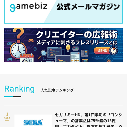
Ranking
人気記事ランキング
セガサミーHD、第1四半期の「コンシ
ューマ」の営業益は75％減の13億
円 主力タイトルを下期投入予定 ウ