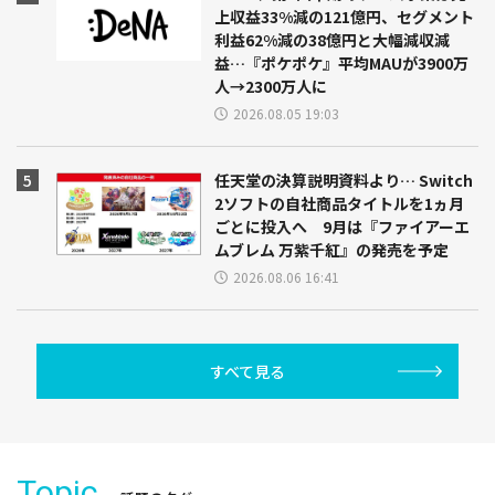
上収益33%減の121億円、セグメント
利益62%減の38億円と大幅減収減
益…『ポケポケ』平均MAUが3900万
人→2300万人に
2026.08.05 19:03
任天堂の決算説明資料より… Switch
2ソフトの自社商品タイトルを1ヵ月
ごとに投入へ 9月は『ファイアーエ
ムブレム 万紫千紅』の発売を予定
2026.08.06 16:41
すべて見る
Topic