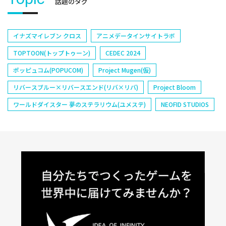
話題のタグ
イナズマイレブン クロス
アニメデータインサイトラボ
TOPTOON(トップトゥーン)
CEDEC 2024
ポッピュコム(POPUCOM)
Project Mugen(仮)
リバースブルー×リバースエンド(リバ×リバ)
Project Bloom
ワールドダイスター 夢のステラリウム(ユメステ)
NEOFID STUDIOS